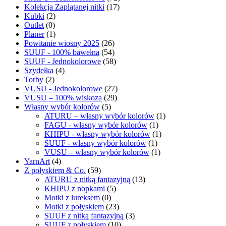
Kolekcja Zaplątanej nitki
(17)
Kubki
(2)
Outlet
(0)
Planer
(1)
Powitanie wiosny 2025
(26)
SUUF - 100% bawełna
(54)
SUUF - Jednokolorowe
(58)
Szydełka
(4)
Torby
(2)
VUSU - Jednokolorowe
(27)
VUSU – 100% wiskoza
(29)
Własny wybór kolorów
(5)
ATURU – własny wybór kolorów
(1)
FAGU - własny wybór kolorów
(1)
KHIPU - własny wybór kolorów
(1)
SUUF - własny wybór kolorów
(1)
VUSU – własny wybór kolorów
(1)
YarnArt
(4)
Z połyskiem & Co.
(59)
ATURU z nitką fantazyjną
(13)
KHIPU z nopkami
(5)
Motki z lureksem
(0)
Motki z połyskiem
(23)
SUUF z nitką fantazyjną
(3)
SUUF z połyskiem
(10)