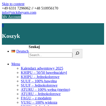
Skip to content
+49 6331 7296062 // +48 510956170
info@picktheyarn.com
My Account
0
Koszyk
Szukaj
Deutsch
Menu
Kalendarz adwentowy 2025
KHIPU – 50/50 bawełna/akryl
KHIPU – Jednokolorowe
SUUF – 100% bawełna
SUUF – Jednokolorowe
ATURU – 100% wełna (merino)
ATURU – Jednokolorowe
FAGU – z modalem
VUSU – 100% wiskoza