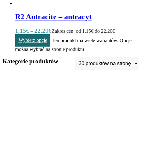
R2 Antracite – antracyt
1,15
€
22,20
€
–
Zakres cen: od 1,15€ do 22,20€
Wybierz opcje
Ten produkt ma wiele wariantów. Opcje
można wybrać na stronie produktu
Kategorie produktów
Kubki
3
Szydełka
5
Gotowe Khipu