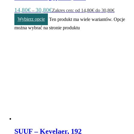
14,80
€
30,80
€
–
Zakres cen: od 14,80€ do 30,80€
Wybierz opcje
Ten produkt ma wiele wariantów. Opcje
można wybrać na stronie produktu
SUUF – Kevelaer, 192