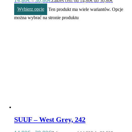
14,80
€
30,80
€
–
Zakres cen: od 14,80€ do 30,80€
Wybierz opcje
Ten produkt ma wiele wariantów. Opcje
można wybrać na stronie produktu
SUUF – West Grey, 242