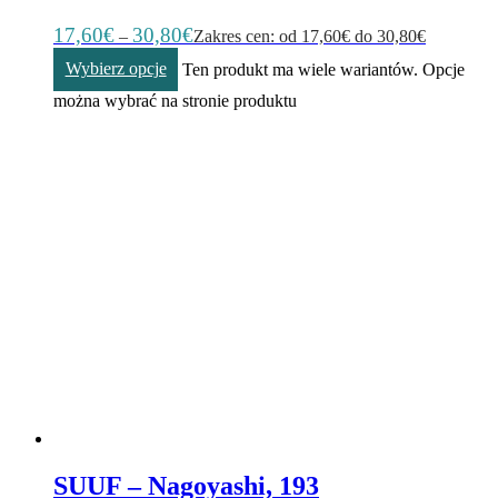
17,60
€
30,80
€
–
Zakres cen: od 17,60€ do 30,80€
Wybierz opcje
Ten produkt ma wiele wariantów. Opcje
można wybrać na stronie produktu
SUUF – Nagoyashi, 193