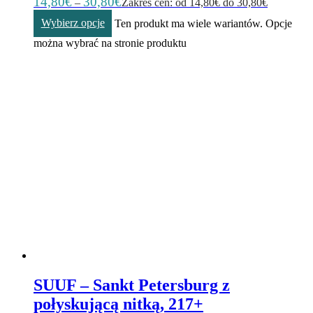
14,80
€
30,80
€
–
Zakres cen: od 14,80€ do 30,80€
Wybierz opcje
Ten produkt ma wiele wariantów. Opcje
można wybrać na stronie produktu
SUUF – Sankt Petersburg z
połyskującą nitką, 217+