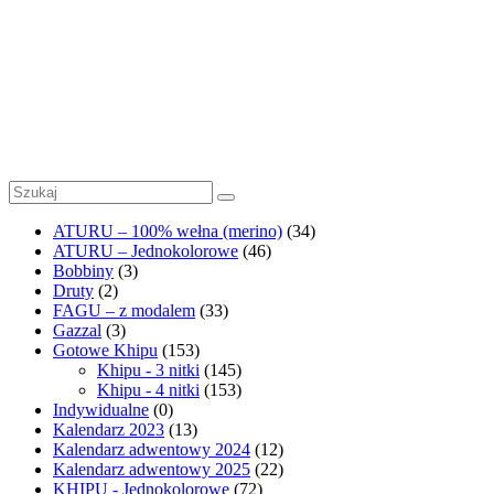
KHIPU mit
Noppen
6
Outlet
1
ATURU – 100% wełna (merino)
(34)
ATURU – Jednokolorowe
(46)
Bobbiny
(3)
Druty
(2)
FAGU – z modalem
(33)
Gazzal
(3)
Gotowe Khipu
(153)
Khipu - 3 nitki
(145)
Khipu - 4 nitki
(153)
Indywidualne
(0)
Kalendarz 2023
(13)
Kalendarz adwentowy 2024
(12)
Kalendarz adwentowy 2025
(22)
KHIPU - Jednokolorowe
(72)