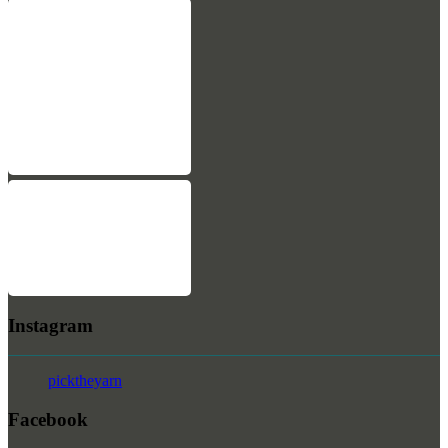
Instagram
picktheyarn
Facebook