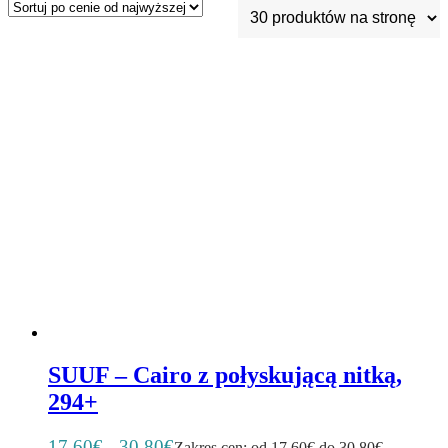
SUUF – Cairo z połyskującą nitką,
294+
17,60
€
30,80
€
–
Zakres cen: od 17,60€ do 30,80€