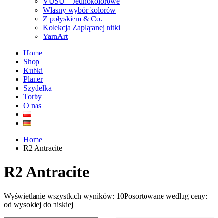
VUSU – Jednokolorowe
Własny wybór kolorów
Z połyskiem & Co.
Kolekcja Zaplątanej nitki
YarnArt
Home
Shop
Kubki
Planer
Szydełka
Torby
O nas
Home
R2 Antracite
R2 Antracite
Wyświetlanie wszystkich wyników: 10
Posortowane według ceny:
od wysokiej do niskiej