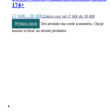
174+
17,60
€
30,80
€
–
Zakres cen: od 17,60€ do 30,80€
Wybierz opcje
Ten produkt ma wiele wariantów. Opcje
można wybrać na stronie produktu