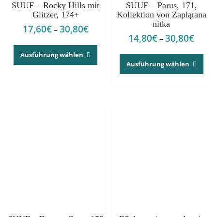
SUUF – Rocky Hills mit
SUUF – Parus, 171,
Glitzer, 174+
Kollektion von Zaplątana
nitka
17,60
€
30,80
€
Preisspanne:
–
14,80
€
30,80
€
Preis
–
17,60€
Dieses
14,80
bis
Dies
Produkt
Ausführung wählen
bis
30,80€
Pro
Ausführung wählen
weist
30,80
weis
mehrere
meh
Varianten
Vari
auf.
auf.
Die
Die
Optionen
Opt
können
kön
auf
auf
der
der
Produktseite
Prod
gewählt
gew
werden
wer