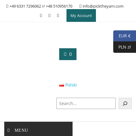
Skip
+49 6331 7296062 // +48 510956170
info@picktheyarn.com
to
My Account
content
EUR €
PLN zł
0
Polski
S
u
c
h
e
MENU
n