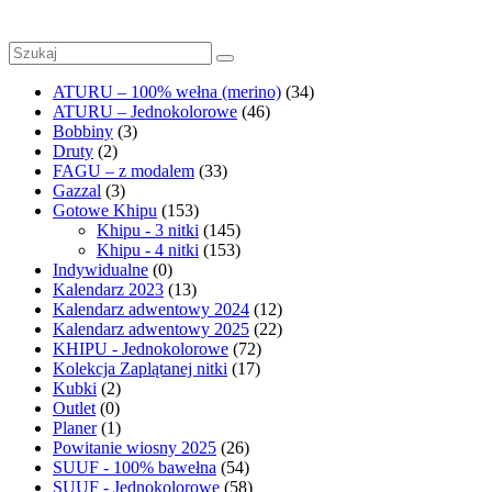
1
ATURU – 100% wełna (merino)
(34)
ATURU – Jednokolorowe
(46)
Bobbiny
(3)
Druty
(2)
FAGU – z modalem
(33)
Gazzal
(3)
Gotowe Khipu
(153)
Khipu - 3 nitki
(145)
Khipu - 4 nitki
(153)
Indywidualne
(0)
Kalendarz 2023
(13)
Kalendarz adwentowy 2024
(12)
Kalendarz adwentowy 2025
(22)
KHIPU - Jednokolorowe
(72)
Kolekcja Zaplątanej nitki
(17)
Kubki
(2)
Outlet
(0)
Planer
(1)
Powitanie wiosny 2025
(26)
SUUF - 100% bawełna
(54)
SUUF - Jednokolorowe
(58)