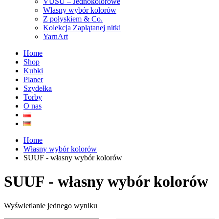
VUSU – Jednokolorowe
Własny wybór kolorów
Z połyskiem & Co.
Kolekcja Zaplątanej nitki
YarnArt
Home
Shop
Kubki
Planer
Szydełka
Torby
O nas
Home
Własny wybór kolorów
SUUF - własny wybór kolorów
SUUF - własny wybór kolorów
Wyświetlanie jednego wyniku