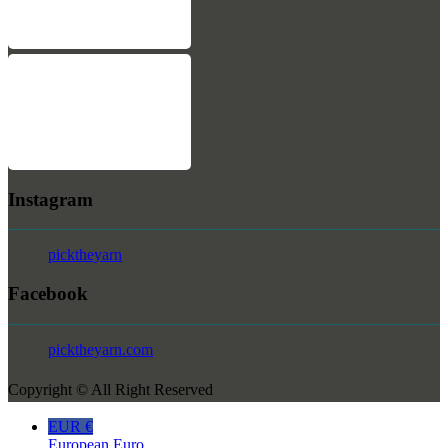
Instagram
picktheyarn
Facebook
picktheyarn.com
Copyright © All Right Reserved
EUR €
European Euro