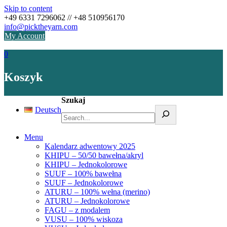
Skip to content
+49 6331 7296062 // +48 510956170
info@picktheyarn.com
My Account
0
Koszyk
Szukaj
Deutsch
Menu
Kalendarz adwentowy 2025
KHIPU – 50/50 bawełna/akryl
KHIPU – Jednokolorowe
SUUF – 100% bawełna
SUUF – Jednokolorowe
ATURU – 100% wełna (merino)
ATURU – Jednokolorowe
FAGU – z modalem
VUSU – 100% wiskoza