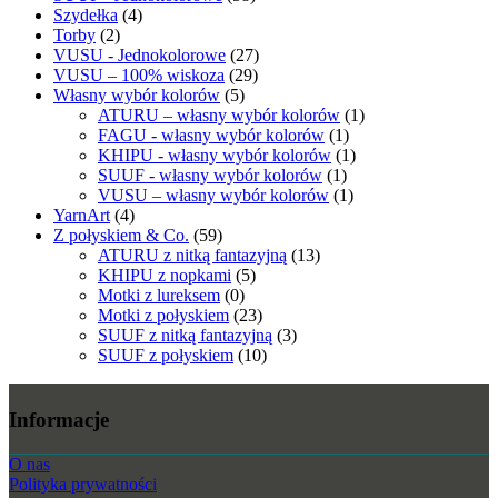
Szydełka
(4)
Torby
(2)
VUSU - Jednokolorowe
(27)
VUSU – 100% wiskoza
(29)
Własny wybór kolorów
(5)
ATURU – własny wybór kolorów
(1)
FAGU - własny wybór kolorów
(1)
KHIPU - własny wybór kolorów
(1)
SUUF - własny wybór kolorów
(1)
VUSU – własny wybór kolorów
(1)
YarnArt
(4)
Z połyskiem & Co.
(59)
ATURU z nitką fantazyjną
(13)
KHIPU z nopkami
(5)
Motki z lureksem
(0)
Motki z połyskiem
(23)
SUUF z nitką fantazyjną
(3)
SUUF z połyskiem
(10)
Informacje
O nas
Polityka prywatności