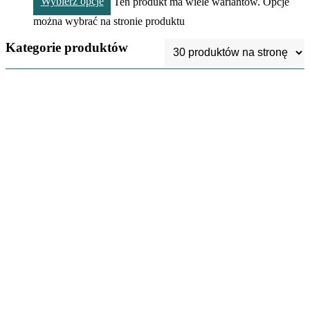
Wybierz opcje
Ten produkt ma wiele wariantów. Opcje
można wybrać na stronie produktu
Kategorie produktów
Kubki
3
Szydełka
5
Gotowe Khipu
154
Własny wybór
kolorów
1