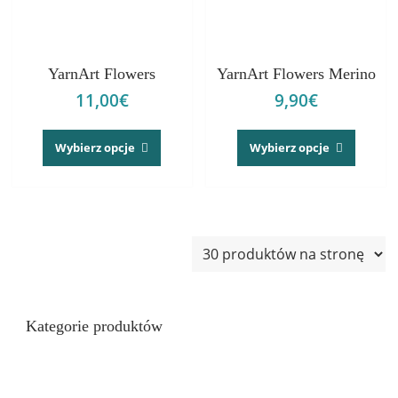
YarnArt Flowers
YarnArt Flowers Merino
11,00
€
9,90
€
Ten
Ten
produkt
produk
Wybierz opcje
Wybierz opcje
ma
ma
wiele
wiele
wariantów.
warian
Opcje
Opcje
można
można
wybrać
wybrać
na
na
stronie
stronie
produktu
produk
Kategorie produktów
Kubki