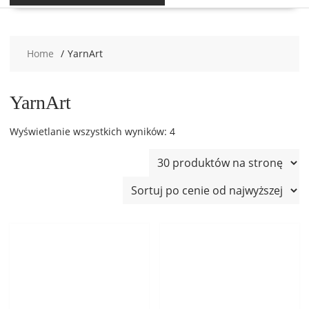
Home
YarnArt
YarnArt
Posortowane
Wyświetlanie wszystkich wyników: 4
według
ceny:
od
wysokiej
do
niskiej