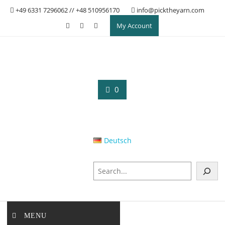
Skip
+49 6331 7296062 // +48 510956170
info@picktheyarn.com
to
My Account
content
0
Deutsch
S
z
u
k
a
MENU
j