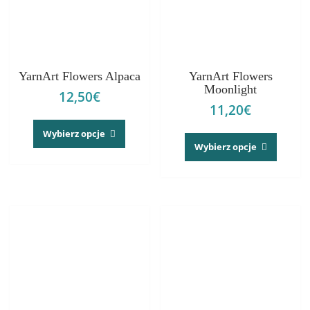
YarnArt Flowers Alpaca
YarnArt Flowers
Moonlight
12,50
€
11,20
€
Ten
Ten
produkt
Wybierz opcje
produk
Wybierz opcje
ma
ma
wiele
wiele
wariantów.
warian
Opcje
Opcje
można
można
wybrać
wybrać
na
na
stronie
stronie
produktu
produk