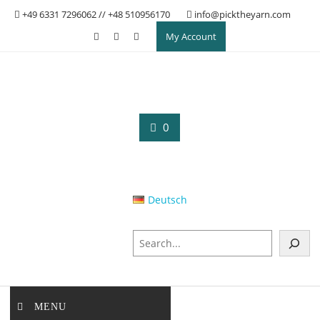
Skip
+49 6331 7296062 // +48 510956170
info@picktheyarn.com
to
My Account
content
0
Deutsch
S
z
u
k
a
MENU
j