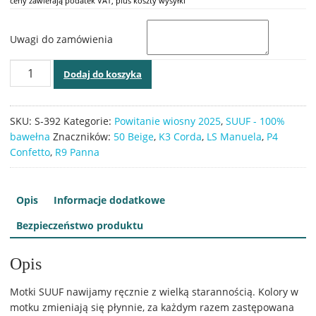
ceny zawierają podatek VAT, plus koszty wysyłki
Uwagi do zamówienia
ilość
Dodaj do koszyka
Powitanie
wiosny
11
SKU:
S-392
Kategorie:
Powitanie wiosny 2025
,
SUUF - 100%
–
bawełna
Znaczników:
50 Beige
,
K3 Corda
,
LS Manuela
,
P4
SUUF
Confetto
,
R9 Panna
–
Kyoto,
392
Opis
Informacje dodatkowe
Bezpieczeństwo produktu
Opis
Motki SUUF nawijamy ręcznie z wielką starannością. Kolory w
motku zmieniają się płynnie, za każdym razem zastępowana