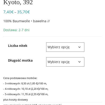
Kyoto, 392
7,40
€
35,70
€
Zakres
–
cen:
100% Baumwolle • bawełna //
od
7,40€
Dostawa: 2-7 dni
do
35,70€
Liczba nitek
Długość motka
Cena podstawowa motków:
- 3-nitkowych: 8,50 zł (1,85 €)/100 m,
- 4-nitkowych: 10,10 zł (2,20 €)/100 m,
- 5-nitkowych: 11,70 zł (2,55 €)/100 m,
plus koszty dostawy