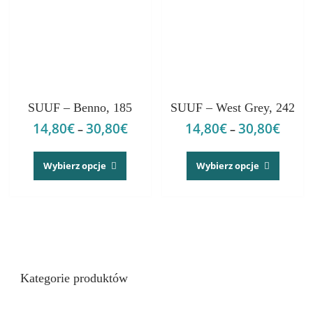
stronie
stronie
produktu
produk
SUUF – Benno, 185
SUUF – West Grey, 242
14,80
€
30,80
€
14,80
€
30,80
€
Zakres
Zakre
–
–
cen:
cen:
Ten
Ten
od
od
produkt
produk
Wybierz opcje
Wybierz opcje
14,80€
14,80
ma
ma
do
do
wiele
wiele
30,80€
30,80
wariantów.
warian
Opcje
Opcje
można
można
wybrać
wybrać
na
na
Kategorie produktów
stronie
stronie
produktu
produk