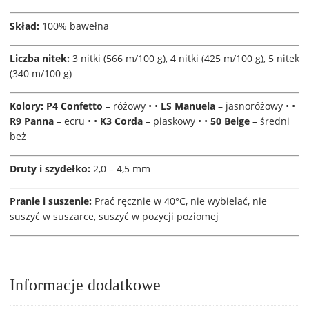
Skład:
100% bawełna
Liczba nitek:
3 nitki (566 m/100 g), 4 nitki (425 m/100 g), 5 nitek
(340 m/100 g)
Kolory:
P4 Confetto
– różowy • •
LS Manuela
– jasnoróżowy • •
R9
Panna
– ecru • •
K3 Corda
– piaskowy • •
50
Beige
– średni
beż
Druty i szydełko:
2,0 – 4,5 mm
Pranie i suszenie:
Prać ręcznie w 40°C, nie wybielać, nie
suszyć w suszarce, suszyć w pozycji poziomej
Informacje dodatkowe