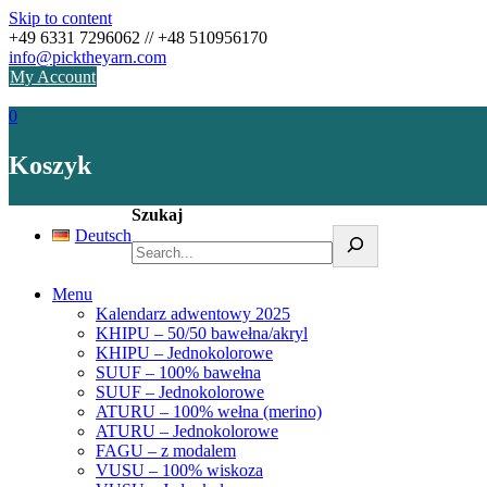
Skip to content
+49 6331 7296062 // +48 510956170
info@picktheyarn.com
My Account
0
Koszyk
Szukaj
Deutsch
Menu
Kalendarz adwentowy 2025
KHIPU – 50/50 bawełna/akryl
KHIPU – Jednokolorowe
SUUF – 100% bawełna
SUUF – Jednokolorowe
ATURU – 100% wełna (merino)
ATURU – Jednokolorowe
FAGU – z modalem
VUSU – 100% wiskoza