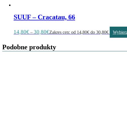
SUUF – Cracatau, 66
14,80
€
30,80
€
–
Zakres cen: od 14,80€ do 30,80€
Wybierz
Podobne produkty