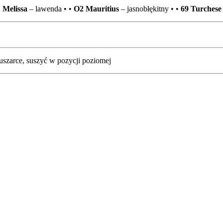
Z
Melissa
– lawenda • •
O2 Mauritius
– jasnobłękitny • •
69 Turchese
uszarce, suszyć w pozycji poziomej