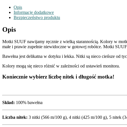
Opis
Informacje dodatkowe
Bezpieczeństwo produktu
Opis
Motki SUUF nawijamy ręcznie z wielką starannością. Kolory w motku z
małe i prawie zupełnie niewidoczne w gotowej robótce. Motki SUUF id
Bawełna jest delikatna w dotyku i lekka. Nitki są nieco cieńsze od 
Kolory mogą się nieco różnić w zależności od ustawień monitora.
Koniecznie wybierz liczbę nitek i długość motka!
Skład:
100% bawełna
Liczba nitek:
3 nitki (566 m/100 g), 4 nitki (425 m/100 g), 5 nitek (