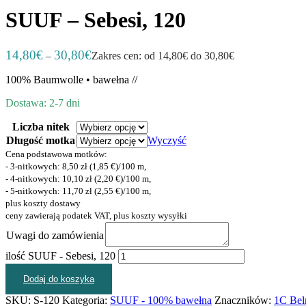
SUUF – Sebesi, 120
14,80
€
30,80
€
–
Zakres cen: od 14,80€ do 30,80€
100% Baumwolle • bawełna //
Dostawa: 2-7 dni
Liczba nitek
Długość motka
Wyczyść
Cena podstawowa motków:
- 3-nitkowych: 8,50 zł (1,85 €)/100 m,
- 4-nitkowych: 10,10 zł (2,20 €)/100 m,
- 5-nitkowych: 11,70 zł (2,55 €)/100 m,
plus koszty dostawy
ceny zawierają podatek VAT, plus koszty wysyłki
Uwagi do zamówienia
ilość SUUF - Sebesi, 120
Dodaj do koszyka
SKU:
S-120
Kategoria:
SUUF - 100% bawełna
Znaczników:
1C Bel