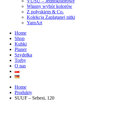
VUSU – Jednokolorowe
Własny wybór kolorów
Z połyskiem & Co.
Kolekcja Zaplątanej nitki
YarnArt
Home
Shop
Kubki
Planer
Szydełka
Torby
O nas
Home
Produkty
SUUF – Sebesi, 120