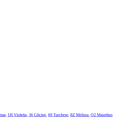
mar
,
1H Violetta
,
36 Glicine
,
69 Turchese
,
8Z Melissa
,
O2 Mauritius