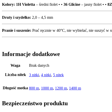
Kolory:
1H
Violetta
– średni fiolet • •
36 Glicine
– jasny fiolet • •
8
Druty i szydełko:
2,0 – 4,5 mm
Pranie i suszenie:
Prać ręcznie w 40°C, nie wybielać, nie suszyć w s
Informacje dodatkowe
Waga
Brak danych
Liczba nitek
3 nitki
,
4 nitki
,
5 nitek
Długość motka
800 m
,
1000 m
,
1200 m
,
1400 m
Bezpieczeństwo produktu