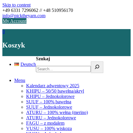
Skip to content
+49 6331 7296062 // +48 510956170
info@picktheyarn.com
My Account
0
Koszyk
Szukaj
Deutsch
Menu
Kalendarz adwentowy 2025
KHIPU – 50/50 bawełna/akryl
KHIPU – Jednokolorowe
SUUF – 100% bawełna
SUUF – Jednokolorowe
ATURU – 100% wełna (merino)
ATURU – Jednokolorowe
FAGU – z modalem
VUSU – 100% wiskoza