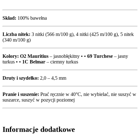
Skład:
100% bawełna
Liczba nitek:
3 nitki (566 m/100 g), 4 nitki (425 m/100 g), 5 nitek
(340 m/100 g)
Kolory:
O2 Mauritius
– jasnobłękitny • •
69 Turchese
– jasny
turkus • •
1C Belmar
– ciemny turkus
Druty i szydełko:
2,0 – 4,5 mm
Pranie i suszenie:
Prać ręcznie w 40°C, nie wybielać, nie suszyć w
suszarce, suszyć w pozycji poziomej
Informacje dodatkowe