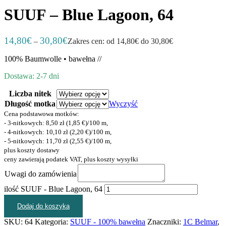
SUUF – Blue Lagoon, 64
14,80
€
30,80
€
–
Zakres cen: od 14,80€ do 30,80€
100% Baumwolle • bawełna //
Dostawa: 2-7 dni
Liczba nitek
Długość motka
Wyczyść
Cena podstawowa motków:
- 3-nitkowych: 8,50 zł (1,85 €)/100 m,
- 4-nitkowych: 10,10 zł (2,20 €)/100 m,
- 5-nitkowych: 11,70 zł (2,55 €)/100 m,
plus koszty dostawy
ceny zawierają podatek VAT, plus koszty wysyłki
Uwagi do zamówienia
ilość SUUF - Blue Lagoon, 64
Dodaj do koszyka
SKU:
64
Kategoria:
SUUF - 100% bawełna
Znaczniki:
1C Belmar
,