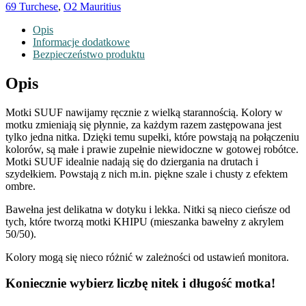
69 Turchese
,
O2 Mauritius
Opis
Informacje dodatkowe
Bezpieczeństwo produktu
Opis
Motki SUUF nawijamy ręcznie z wielką starannością. Kolory w
motku zmieniają się płynnie, za każdym razem zastępowana jest
tylko jedna nitka. Dzięki temu supełki, które powstają na połączeniu
kolorów, są małe i prawie zupełnie niewidoczne w gotowej robótce.
Motki SUUF idealnie nadają się do dziergania na drutach i
szydełkiem. Powstają z nich m.in. piękne szale i chusty z efektem
ombre.
Bawełna jest delikatna w dotyku i lekka. Nitki są nieco cieńsze od
tych, które tworzą motki KHIPU (mieszanka bawełny z akrylem
50/50).
Kolory mogą się nieco różnić w zależności od ustawień monitora.
Koniecznie wybierz liczbę nitek i długość motka!