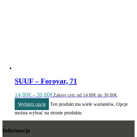
SUUF – Foroyar, 71
14,80
€
30,80
€
–
Zakres cen: od 14,80€ do 30,80€
Wybierz opcje
Ten produkt ma wiele wariantów. Opcje
można wybrać na stronie produktu
Informacje