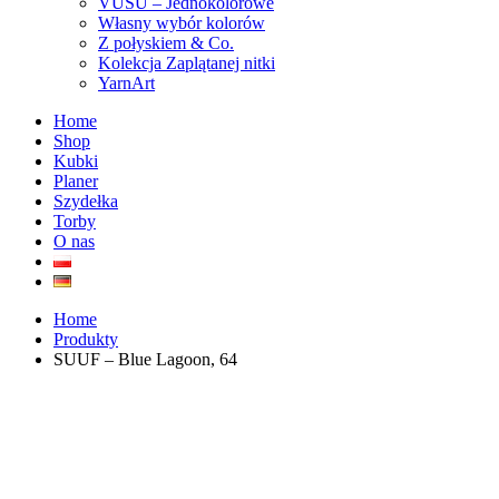
VUSU – Jednokolorowe
Własny wybór kolorów
Z połyskiem & Co.
Kolekcja Zaplątanej nitki
YarnArt
Home
Shop
Kubki
Planer
Szydełka
Torby
O nas
Home
Produkty
SUUF – Blue Lagoon, 64