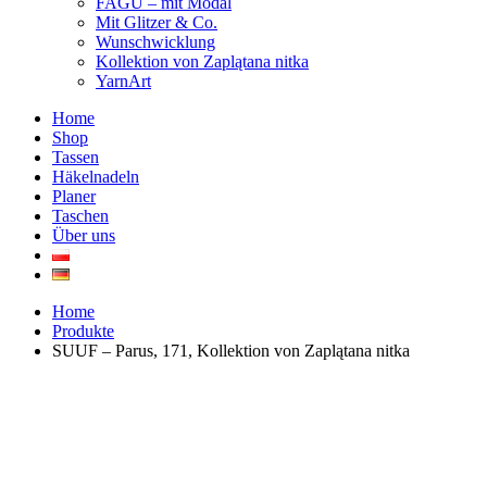
FAGU – mit Modal
Mit Glitzer & Co.
Wunschwicklung
Kollektion von Zaplątana nitka
YarnArt
Home
Shop
Tassen
Häkelnadeln
Planer
Taschen
Über uns
Home
Produkte
SUUF – Parus, 171, Kollektion von Zaplątana nitka