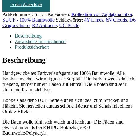
In den Warenkorb
Artikelnummer:
S-171
Kategorien:
Kollektion von Zaplątana nitka
,
SUUF - 100% Baumwolle
Schlagwörter:
4Y Limes
,
6N Clouds
,
D6
Grigio Chiaro
,
R2 Antracite
,
UC Petalo
Beschreibung
Zusätzliche Informationen
Produktsicherheit
Beschreibung
Handgewickeltes Farbverlaufsgarn aus 100% Baumwolle. Alle
Bobbels machen wir mit grosser Sorgfalt. Die Farben wechseln sich
fließend, immer nur ein Faden auf einmal. Die Knoten sind sehr
klein und fast unsichtbar.
Bobbels aus der SUUF-Serie eignen sich ideal zum Stricken und
Häkeln. Sie herstellen daraus schöne Tücher und Schals mit einem
Ombre-Effekt.
Die Baumwolle fühlt sich weich und leicht an. Die Fäden sind
etwas dünner als bei KHIPU-Bobbels (50/50
Baumwolle/Polyacryl).