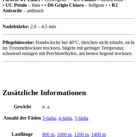
•
UC Petalo
– blau • •
D6 Grigio Chiaro
– hellgrau • •
R2
Antracite
– anthrazit
Nadelstärke:
2,0 – 4,5 mm
Pflegehinweise:
Handwäsche bei 40°C, bleichen nicht erlaubt, nicht
im Trommeltrockner trocknen, bügeln mit geringer Temperatur,
schonend reinigen mit Perchlorethylen, am besten liegend trocknen.
Zusätzliche Informationen
Gewicht
n. a.
Anzahl der Fäden
3-fädig
,
4-fädig
,
5-fädig
Lauflänge
800 m
,
1000 m
,
1200 m
,
1400 m