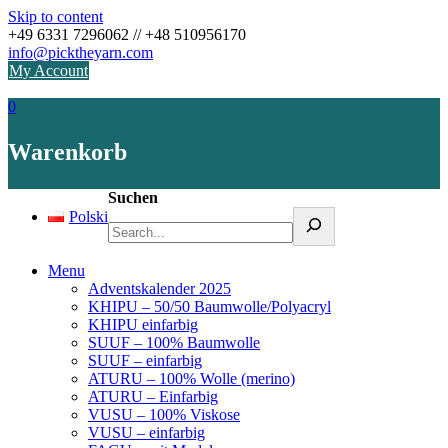
Skip to content
+49 6331 7296062 // +48 510956170
info@picktheyarn.com
My Account
0
Warenkorb
Suchen
Polski
Menu
Adventskalender 2025
KHIPU – 50/50 Baumwolle/Polyacryl
KHIPU einfarbig
SUUF – 100% Baumwolle
SUUF – einfarbig
ATURU – 100% Wolle (merino)
ATURU – Einfarbig
VUSU – 100% Viskose
VUSU – einfarbig