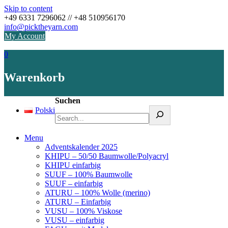
Skip to content
+49 6331 7296062 // +48 510956170
info@picktheyarn.com
My Account
0
Warenkorb
Suchen
Polski
Menu
Adventskalender 2025
KHIPU – 50/50 Baumwolle/Polyacryl
KHIPU einfarbig
SUUF – 100% Baumwolle
SUUF – einfarbig
ATURU – 100% Wolle (merino)
ATURU – Einfarbig
VUSU – 100% Viskose
VUSU – einfarbig