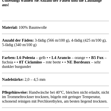
Unbedingt wählen Sie Anzahl der Fäden und die Lauflänge
aus!
Material:
100% Baumwolle
Anzahl der Fäden:
3-fädig (566 m/100 g), 4-fädig (425 m/100 g),
5-fädig (340 m/100 g)
Farben:
L6
Polenta
– gelb • •
L4 Arancio
– orange • •
B5 Fux
–
fuchsia • •
8T Ciclamino
– rote beete • •
NE Bordeaux
– sehr
dunkler burgunder
Nadelstärke:
2,0 – 4,5 mm
Pflegehinweise:
Handwäsche bei 40°C, bleichen nicht erlaubt, nicht
im Trommeltrockner trocknen, bügeln mit geringer Temperatur,
schonend reinigen mit Perchlorethylen, am besten liegend trocknen.