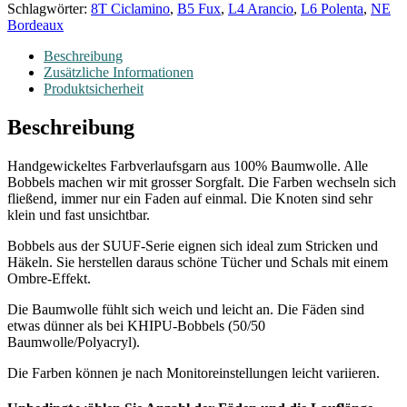
Schlagwörter:
8T Ciclamino
,
B5 Fux
,
L4 Arancio
,
L6 Polenta
,
NE
Bordeaux
Beschreibung
Zusätzliche Informationen
Produktsicherheit
Beschreibung
Handgewickeltes Farbverlaufsgarn aus 100% Baumwolle. Alle
Bobbels machen wir mit grosser Sorgfalt. Die Farben wechseln sich
fließend, immer nur ein Faden auf einmal. Die Knoten sind sehr
klein und fast unsichtbar.
Bobbels aus der SUUF-Serie eignen sich ideal zum Stricken und
Häkeln. Sie herstellen daraus schöne Tücher und Schals mit einem
Ombre-Effekt.
Die Baumwolle fühlt sich weich und leicht an. Die Fäden sind
etwas dünner als bei KHIPU-Bobbels (50/50
Baumwolle/Polyacryl).
Die Farben können je nach Monitoreinstellungen leicht variieren.