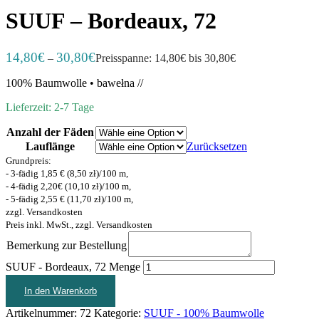
SUUF – Bordeaux, 72
14,80
€
30,80
€
–
Preisspanne: 14,80€ bis 30,80€
100% Baumwolle • bawełna //
Lieferzeit: 2-7 Tage
Anzahl der Fäden
Lauflänge
Zurücksetzen
Grundpreis:
- 3-fädig 1,85 € (8,50 zł)/100 m,
- 4-fädig 2,20€ (10,10 zł)/100 m,
- 5-fädig 2,55 € (11,70 zł)/100 m,
zzgl. Versandkosten
Preis inkl. MwSt., zzgl. Versandkosten
Bemerkung zur Bestellung
SUUF - Bordeaux, 72 Menge
In den Warenkorb
Artikelnummer:
72
Kategorie:
SUUF - 100% Baumwolle