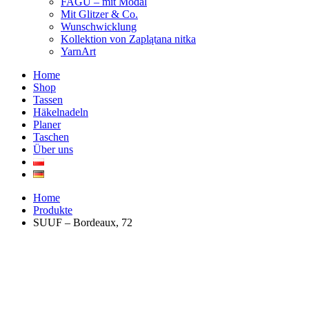
FAGU – mit Modal
Mit Glitzer & Co.
Wunschwicklung
Kollektion von Zaplątana nitka
YarnArt
Home
Shop
Tassen
Häkelnadeln
Planer
Taschen
Über uns
Home
Produkte
SUUF – Bordeaux, 72