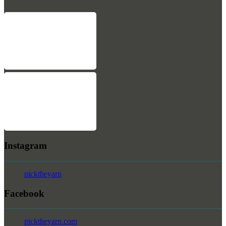
Instagram
picktheyarn
Facebook
picktheyarn.com