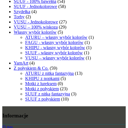
SUUF - 100% bawełna
(54)
SUUF - Jednokolorowe
(58)
Szydełka
(4)
Torby
(2)
VUSU - Jednokolorowe
(27)
VUSU – 100% wiskoza
(29)
Własny wybór kolorów
(5)
ATURU – własny wybór kolorów
(1)
FAGU - własny wybór kolorów
(1)
KHIPU - własny wybór kolorów
(1)
SUUF - własny wybór kolorów
(1)
VUSU – własny wybór kolorów
(1)
YarnArt
(4)
Z połyskiem & Co.
(59)
ATURU z nitką fantazyjną
(13)
KHIPU z nopkami
(5)
Motki z lureksem
(0)
Motki z połyskiem
(23)
SUUF z nitką fantazyjną
(3)
SUUF z połyskiem
(10)
Informacje
O nas