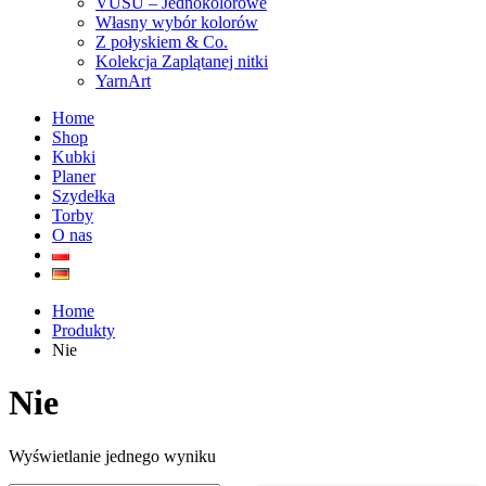
VUSU – Jednokolorowe
Własny wybór kolorów
Z połyskiem & Co.
Kolekcja Zaplątanej nitki
YarnArt
Home
Shop
Kubki
Planer
Szydełka
Torby
O nas
Home
Produkty
Nie
Nie
Wyświetlanie jednego wyniku