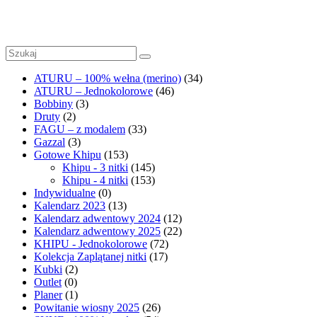
Outlet
1
ATURU – 100% wełna (merino)
(34)
ATURU – Jednokolorowe
(46)
Bobbiny
(3)
Druty
(2)
FAGU – z modalem
(33)
Gazzal
(3)
Gotowe Khipu
(153)
Khipu - 3 nitki
(145)
Khipu - 4 nitki
(153)
Indywidualne
(0)
Kalendarz 2023
(13)
Kalendarz adwentowy 2024
(12)
Kalendarz adwentowy 2025
(22)
KHIPU - Jednokolorowe
(72)
Kolekcja Zaplątanej nitki
(17)
Kubki
(2)
Outlet
(0)
Planer
(1)
Powitanie wiosny 2025
(26)