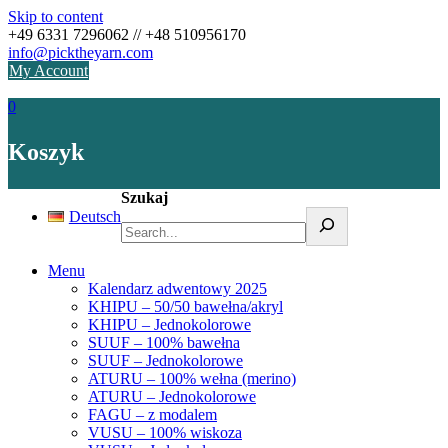
Skip to content
+49 6331 7296062 // +48 510956170
info@picktheyarn.com
My Account
0
Koszyk
Szukaj
Deutsch
Menu
Kalendarz adwentowy 2025
KHIPU – 50/50 bawełna/akryl
KHIPU – Jednokolorowe
SUUF – 100% bawełna
SUUF – Jednokolorowe
ATURU – 100% wełna (merino)
ATURU – Jednokolorowe
FAGU – z modalem
VUSU – 100% wiskoza