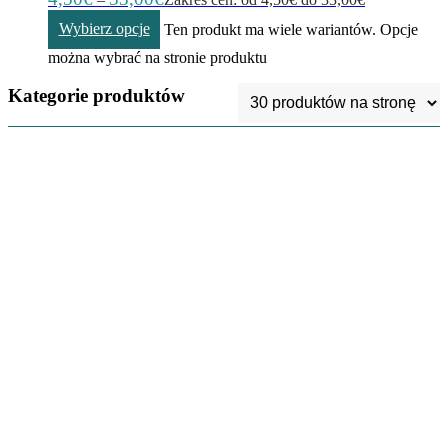
Wybierz opcje
Ten produkt ma wiele wariantów. Opcje
można wybrać na stronie produktu
Kategorie produktów
Kubki
3
Szydełka
5
Gotowe Khipu
154
Własny wybór
kolorów