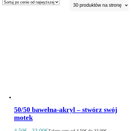
50/50 bawełna-akryl – stwórz swój
motek
4,50
€
33,00
€
–
Zakres cen: od 4,50€ do 33,00€