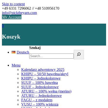
Skip to content
+49 6331 7296062 // +48 510956170
info@picktheyarn.com
My Account
0
Koszyk
Szukaj
Deutsch
Menu
Kalendarz adwentowy 2025
KHIPU – 50/50 bawełna/akryl
KHIPU – Jednokolorowe
SUUF – 100% bawełna
SUUF – Jednokolorowe
ATURU – 100% wełna (merino)
ATURU – Jednokolorowe
FAGU – z modalem
VUSU – 100% wiskoza