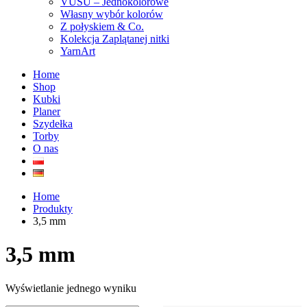
VUSU – Jednokolorowe
Własny wybór kolorów
Z połyskiem & Co.
Kolekcja Zaplątanej nitki
YarnArt
Home
Shop
Kubki
Planer
Szydełka
Torby
O nas
Home
Produkty
3,5 mm
3,5 mm
Wyświetlanie jednego wyniku