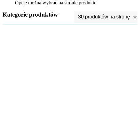
Opcje można wybrać na stronie produktu
Kategorie produktów
Kubki
3
Szydełka
5
Gotowe Khipu
154
Własny wybór
kolorów
1
ATURU – 100%