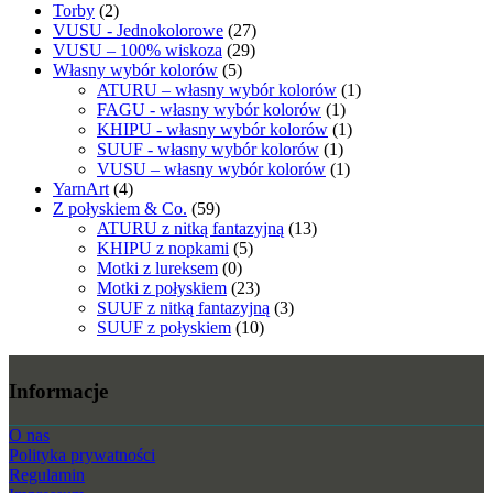
Torby
(2)
VUSU - Jednokolorowe
(27)
VUSU – 100% wiskoza
(29)
Własny wybór kolorów
(5)
ATURU – własny wybór kolorów
(1)
FAGU - własny wybór kolorów
(1)
KHIPU - własny wybór kolorów
(1)
SUUF - własny wybór kolorów
(1)
VUSU – własny wybór kolorów
(1)
YarnArt
(4)
Z połyskiem & Co.
(59)
ATURU z nitką fantazyjną
(13)
KHIPU z nopkami
(5)
Motki z lureksem
(0)
Motki z połyskiem
(23)
SUUF z nitką fantazyjną
(3)
SUUF z połyskiem
(10)
Informacje
O nas
Polityka prywatności
Regulamin