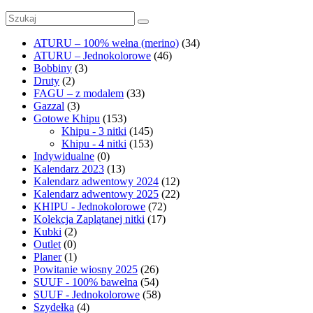
1
ATURU – 100% wełna (merino)
(34)
ATURU – Jednokolorowe
(46)
Bobbiny
(3)
Druty
(2)
FAGU – z modalem
(33)
Gazzal
(3)
Gotowe Khipu
(153)
Khipu - 3 nitki
(145)
Khipu - 4 nitki
(153)
Indywidualne
(0)
Kalendarz 2023
(13)
Kalendarz adwentowy 2024
(12)
Kalendarz adwentowy 2025
(22)
KHIPU - Jednokolorowe
(72)
Kolekcja Zaplątanej nitki
(17)
Kubki
(2)
Outlet
(0)
Planer
(1)
Powitanie wiosny 2025
(26)
SUUF - 100% bawełna
(54)
SUUF - Jednokolorowe
(58)
Szydełka
(4)