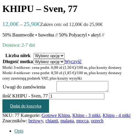
KHIPU – Sven, 77
12,00
€
25,90
€
–
Zakres cen: od 12,00€ do 25,90€
50% Baumwolle • bawełna // 50% Polyacryl • akryl //
Dostawa: 2-7 dni
Liczba nitek
Długość motka
Wyczyść
Motki 3-nitkowe: cena podst. 6,90 zł (1,50 €)/100 m, plus koszty dostawy
Motki 4-nitkowe: cena podst. 8,50 zł (1,85 €)/100 m, plus koszty dostawy
ceny zawierają podatek VAT, plus koszty wysyłki
Uwagi do zamówienia
ilość KHIPU - Sven, 77
Dodaj do koszyka
SKU:
77
Kategorie:
Gotowe Khipu
,
Khipu - 3 nitki
,
Khipu - 4 nitki
Znaczników:
beżowy
,
chianti
,
malaga
,
mocca
,
orzech
Opis