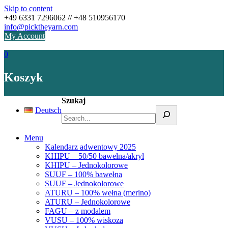
Skip to content
+49 6331 7296062 // +48 510956170
info@picktheyarn.com
My Account
0
Koszyk
Szukaj
Deutsch
Menu
Kalendarz adwentowy 2025
KHIPU – 50/50 bawełna/akryl
KHIPU – Jednokolorowe
SUUF – 100% bawełna
SUUF – Jednokolorowe
ATURU – 100% wełna (merino)
ATURU – Jednokolorowe
FAGU – z modalem
VUSU – 100% wiskoza