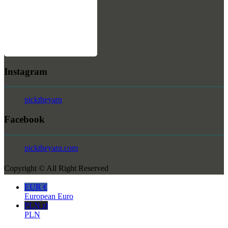
Instagram
picktheyarn
Facebook
picktheyarn.com
Copyright © All Right Reserved
EUR €
European Euro
PLN zł
PLN