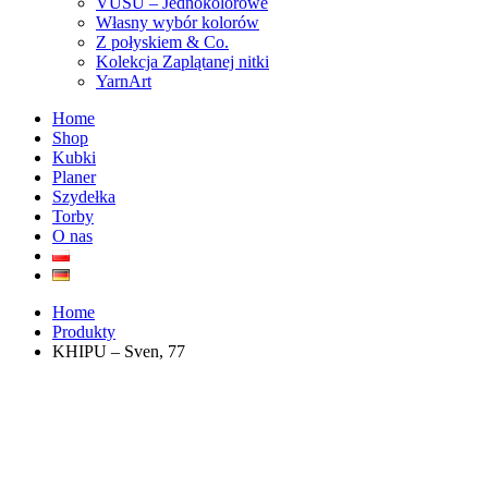
VUSU – Jednokolorowe
Własny wybór kolorów
Z połyskiem & Co.
Kolekcja Zaplątanej nitki
YarnArt
Home
Shop
Kubki
Planer
Szydełka
Torby
O nas
Home
Produkty
KHIPU – Sven, 77