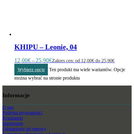
KHIPU – Leonie, 04
12,00
€
25,90
€
–
Zakres cen: od 12,00€ do 25,90€
Wybierz opcje
Ten produkt ma wiele wariantów. Opcje
można wybrać na stronie produktu
Informacje
O nas
Polityka prywatności
Regulamin
Impressum
Odstąpienie od umowy