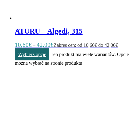
ATURU – Algedi, 315
10,60
€
42,00
€
–
Zakres cen: od 10,60€ do 42,00€
Wybierz opcje
Ten produkt ma wiele wariantów. Opcje
można wybrać na stronie produktu