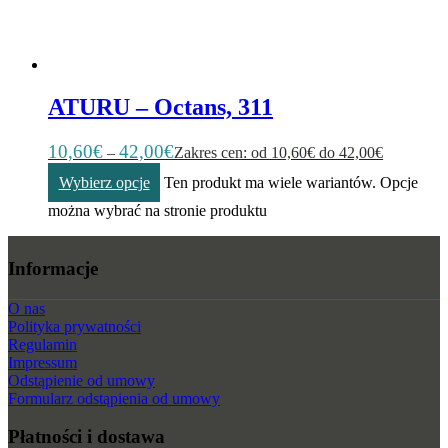
ATURU – Octans, 311
10,60
€
42,00
€
–
Zakres cen: od 10,60€ do 42,00€
Wybierz opcje
Ten produkt ma wiele wariantów. Opcje
można wybrać na stronie produktu
Informacje
O nas
Polityka prywatności
Regulamin
Impressum
Odstąpienie od umowy
Formularz odstąpienia od umowy
Płatności i dostawa