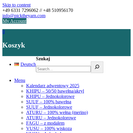
Skip to content
+49 6331 7296062 // +48 510956170
info@picktheyarn.com
My Account
0
Koszyk
Szukaj
Deutsch
Menu
Kalendarz adwentowy 2025
KHIPU – 50/50 bawełna/akryl
KHIPU – Jednokolorowe
SUUF – 100% bawełna
SUUF – Jednokolorowe
ATURU – 100% wełna (merino)
ATURU – Jednokolorowe
FAGU – z modalem
VUSU – 100% wiskoza