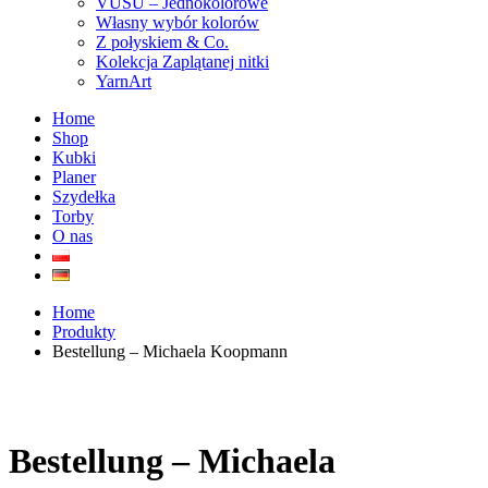
VUSU – Jednokolorowe
Własny wybór kolorów
Z połyskiem & Co.
Kolekcja Zaplątanej nitki
YarnArt
Home
Shop
Kubki
Planer
Szydełka
Torby
O nas
Home
Produkty
Bestellung – Michaela Koopmann
Bestellung – Michaela