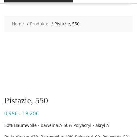
Home
Produkte
Pistazie, 550
Pistazie, 550
0,95
€
18,20
€
Preisspanne:
–
0,95€
50% Baumwolle • bawełna // 50% Polyacryl • akryl //
bis
18,20€
Beilaufgarn: 43% Baumwolle, 43% Polyacryl, 9% Polyester, 5%