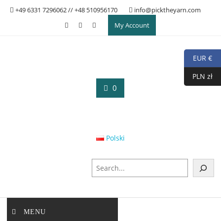
Skip
+49 6331 7296062 // +48 510956170
info@picktheyarn.com
to
My Account
content
EUR €
PLN zł
0
Polski
S
u
c
h
e
MENU
n