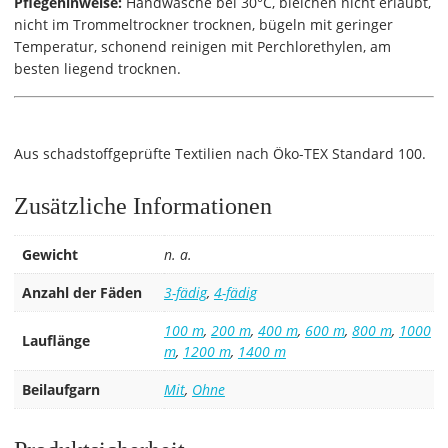
Pflegehinweise:
Handwäsche bei 30°C, bleichen nicht erlaubt,
nicht im Trommeltrockner trocknen, bügeln mit geringer
Temperatur, schonend reinigen mit Perchlorethylen, am
besten liegend trocknen.
Aus schadstoffgeprüfte Textilien nach Öko-TEX Standard 100.
Zusätzliche Informationen
Gewicht
n. a.
Anzahl der Fäden
3-fädig
,
4-fädig
100 m
,
200 m
,
400 m
,
600 m
,
800 m
,
1000
Lauflänge
m
,
1200 m
,
1400 m
Beilaufgarn
Mit
,
Ohne