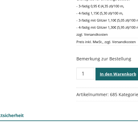
- 3-fädig 0,95 € (4,35 zł)/100 m,
- 4-fädig 1,15€ (5,30 zł)/100 m,
- 3-fädig mit Glitzer 1,10€ (5,05 zł)/100 
- 4-fädig mit Glitzer 1,30€ (5,95 zł)/100 
zzgl. Versandkosten
Preis inkl. MwSt., zzgl. Versandkosten
Bemerkung zur Bestellung
Kastanie,
In den Warenkorb
685
Menge
Artikelnummer:
685
Kategori
tsicherheit