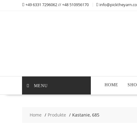
Skip
+49 6331 7296062 // +48 510956170
info@picktheyarn.c
to
content
HOME
SHO
MENU
Home
Produkte
Kastanie, 685