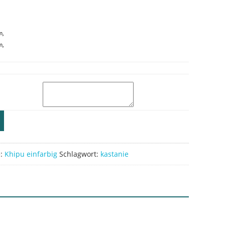
m,
m,
e:
Khipu einfarbig
Schlagwort:
kastanie