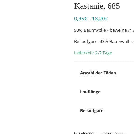
Kastanie, 685
0,95
€
18,20
€
Preisspanne:
–
0,95€
50% Baumwolle • bawełna // 50
bis
18,20€
Beilaufgarn: 43% Baumwolle, 4
Lieferzeit: 2-7 Tage
Anzahl der Fäden
Lauflänge
Beilaufgarn
Grundpreis für einfarbige Bobbel: