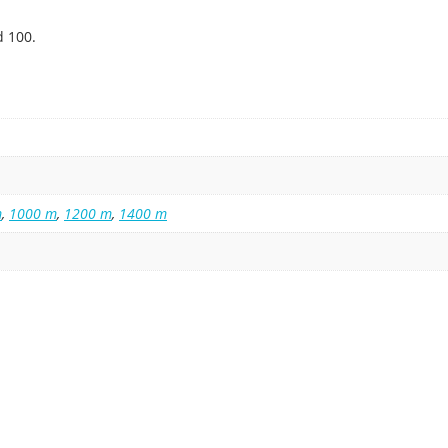
d 100.
m
,
1000 m
,
1200 m
,
1400 m