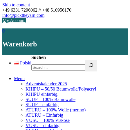
Skip to content
+49 6331 7296062 // +48 510956170
info@picktheyarn.com
My Account
0
Warenkorb
Suchen
Polski
Menu
Adventskalender 2025
KHIPU – 50/50 Baumwolle/Polyacryl
KHIPU einfarbig
SUUF – 100% Baumwolle
SUUF – einfarbig
ATURU – 100% Wolle (merino)
ATURU – Einfarbig
VUSU – 100% Viskose
VUSU – einfarbig