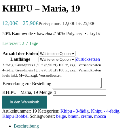
KHIPU – Maria, 19
12,00
€
25,90
€
–
Preisspanne: 12,00€ bis 25,90€
50% Baumwolle • bawełna // 50% Polyacryl • akryl //
Lieferzeit: 2-7 Tage
Anzahl der Fäden
Lauflänge
Zurücksetzen
3-fädig: Grundpreis 1,50 € (6,90 zł)/100 m, zzgl. Versandkosten
4-fädig: Grundpreis 1,85 € (8,50 zł)/100 m, zzgl. Versandkosten
Preis inkl. MwSt., zzgl. Versandkosten
Bemerkung zur Bestellung
KHIPU - Maria, 19 Menge
In den Warenkorb
Artikelnummer:
19
Kategorien:
Khipu - 3-fädig
,
Khipu - 4-fädig
,
Khipu-Bobbel
Schlagwörter:
beige
,
braun
,
creme
,
mocca
Beschreibung