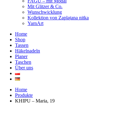
FAGU – mit Modal
Mit Glitzer & Co.
Wunschwicklung
Kollektion von Zaplątana nitka
YarnArt
Home
Shop
Tassen
Häkelnadeln
Planer
Taschen
Über uns
Home
Produkte
KHIPU – Maria, 19