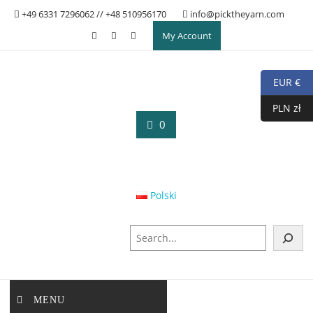
Skip
+49 6331 7296062 // +48 510956170
info@picktheyarn.com
to
My Account
content
EUR €
PLN zł
0
Polski
S
u
c
h
e
MENU
n