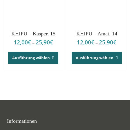
Produktseite
Prod
gewählt
gew
werden
wer
KHIPU – Kasper, 15
KHIPU – Amat, 14
12,00
€
25,90
€
12,00
€
25,90
€
Preisspanne:
Preis
–
–
12,00€
12,00
Dieses
Dies
bis
bis
Produkt
Pro
Ausführung wählen
Ausführung wählen
25,90€
25,90
weist
weis
mehrere
meh
Varianten
Vari
auf.
auf.
Die
Die
Optionen
Opt
können
kön
auf
auf
der
der
Informationen
Produktseite
Prod
gewählt
gew