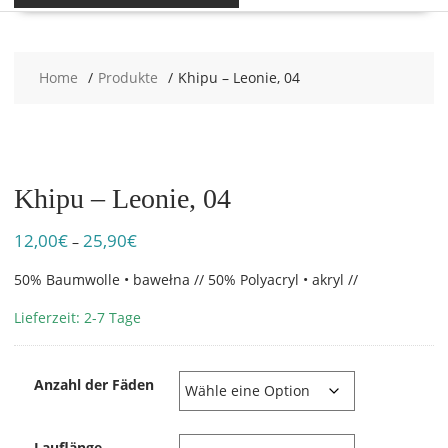
Home
Produkte
Khipu – Leonie, 04
Khipu – Leonie, 04
12,00
€
25,90
€
Preisspanne:
–
12,00€
50% Baumwolle • bawełna // 50% Polyacryl • akryl //
bis
25,90€
Lieferzeit: 2-7 Tage
Anzahl der Fäden
Lauflänge