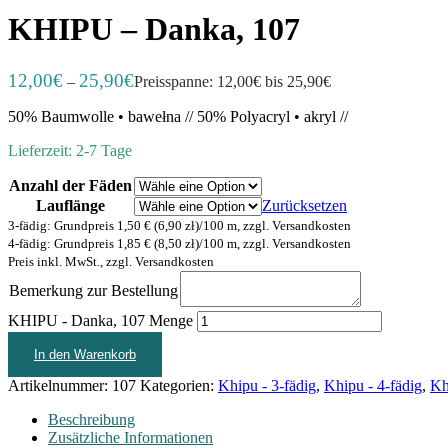
KHIPU – Danka, 107
12,00
€
25,90
€
–
Preisspanne: 12,00€ bis 25,90€
50% Baumwolle • bawełna // 50% Polyacryl • akryl //
Lieferzeit: 2-7 Tage
Anzahl der Fäden
Lauflänge
Zurücksetzen
3-fädig: Grundpreis 1,50 € (6,90 zł)/100 m, zzgl. Versandkosten
4-fädig: Grundpreis 1,85 € (8,50 zł)/100 m, zzgl. Versandkosten
Preis inkl. MwSt., zzgl. Versandkosten
Bemerkung zur Bestellung
KHIPU - Danka, 107 Menge
In den Warenkorb
Artikelnummer:
107
Kategorien:
Khipu - 3-fädig
,
Khipu - 4-fädig
,
Kh
Beschreibung
Zusätzliche Informationen