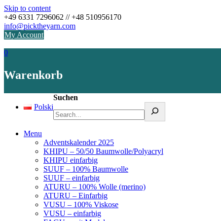
Skip to content
+49 6331 7296062 // +48 510956170
info@picktheyarn.com
My Account
0
Warenkorb
Suchen
Polski
Menu
Adventskalender 2025
KHIPU – 50/50 Baumwolle/Polyacryl
KHIPU einfarbig
SUUF – 100% Baumwolle
SUUF – einfarbig
ATURU – 100% Wolle (merino)
ATURU – Einfarbig
VUSU – 100% Viskose
VUSU – einfarbig