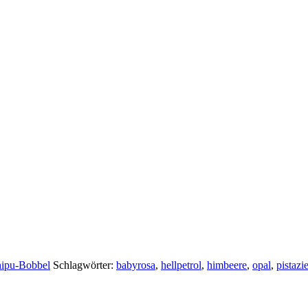
ipu-Bobbel
Schlagwörter:
babyrosa
,
hellpetrol
,
himbeere
,
opal
,
pistazi