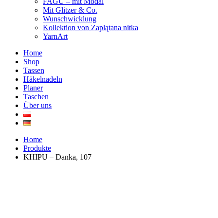
FAGU – mit Modal
Mit Glitzer & Co.
Wunschwicklung
Kollektion von Zaplątana nitka
YarnArt
Home
Shop
Tassen
Häkelnadeln
Planer
Taschen
Über uns
Home
Produkte
KHIPU – Danka, 107