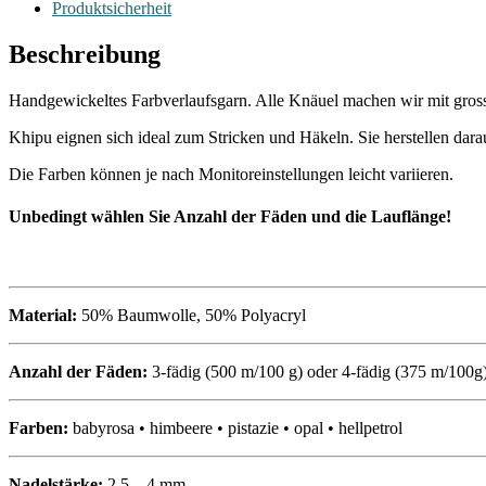
Produktsicherheit
Beschreibung
Handgewickeltes Farbverlaufsgarn. Alle Knäuel machen wir mit grosser
Khipu eignen sich ideal zum Stricken und Häkeln. Sie herstellen da
Die Farben können je nach Monitoreinstellungen leicht variieren.
Unbedingt wählen Sie Anzahl der F
äden und
die Lauflänge!
Material:
50% Baumwolle, 50% Polyacryl
Anzahl der Fäden:
3-fädig (500 m/100 g) oder 4-fädig (375 m/100g
Farben:
babyrosa • himbeere • pistazie • opal • hellpetrol
Nadelstärke:
2,5 – 4 mm