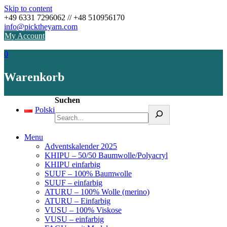
Skip to content
+49 6331 7296062 // +48 510956170
info@picktheyarn.com
My Account
0
Warenkorb
Suchen
Polski
Menu
Adventskalender 2025
KHIPU – 50/50 Baumwolle/Polyacryl
KHIPU einfarbig
SUUF – 100% Baumwolle
SUUF – einfarbig
ATURU – 100% Wolle (merino)
ATURU – Einfarbig
VUSU – 100% Viskose
VUSU – einfarbig