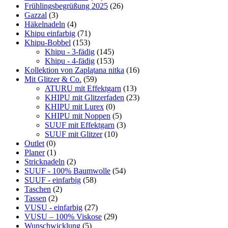
Frühlingsbegrüßung 2025
(26)
Gazzal
(3)
Häkelnadeln
(4)
Khipu einfarbig
(71)
Khipu-Bobbel
(153)
Khipu - 3-fädig
(145)
Khipu - 4-fädig
(153)
Kollektion von Zaplątana nitka
(16)
Mit Glitzer & Co.
(59)
ATURU mit Effektgarn
(13)
KHIPU mit Glitzerfaden
(23)
KHIPU mit Lurex
(0)
KHIPU mit Noppen
(5)
SUUF mit Effektgarn
(3)
SUUF mit Glitzer
(10)
Outlet
(0)
Planer
(1)
Stricknadeln
(2)
SUUF - 100% Baumwolle
(54)
SUUF - einfarbig
(58)
Taschen
(2)
Tassen
(2)
VUSU - einfarbig
(27)
VUSU – 100% Viskose
(29)
Wunschwicklung
(5)