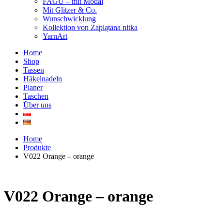
FAGU – mit Modal
Mit Glitzer & Co.
Wunschwicklung
Kollektion von Zaplątana nitka
YarnArt
Home
Shop
Tassen
Häkelnadeln
Planer
Taschen
Über uns
Home
Produkte
V022 Orange – orange
V022 Orange – orange