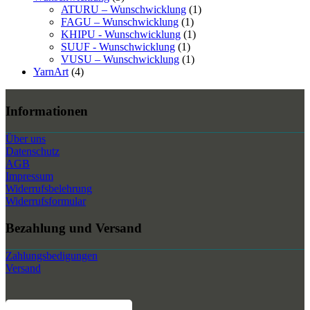
ATURU – Wunschwicklung
(1)
FAGU – Wunschwicklung
(1)
KHIPU - Wunschwicklung
(1)
SUUF - Wunschwicklung
(1)
VUSU – Wunschwicklung
(1)
YarnArt
(4)
Informationen
Über uns
Datenschutz
AGB
Impressum
Widerrufsbelehrung
Widerrufsformular
Bezahlung und Versand
Zahlungsbedigungen
Versand