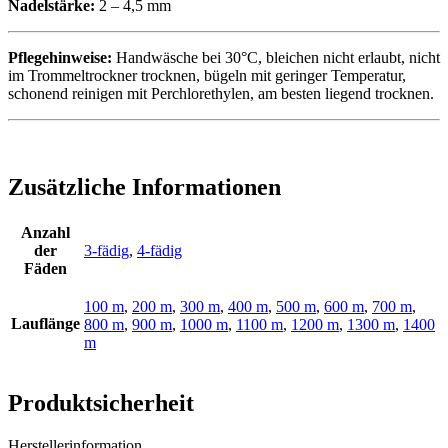
Nadelstärke:
2 – 4,5 mm
Pflegehinweise:
Handwäsche bei 30°C, bleichen nicht erlaubt, nicht
im Trommeltrockner trocknen, bügeln mit geringer Temperatur,
schonend reinigen mit Perchlorethylen, am besten liegend trocknen.
Zusätzliche Informationen
Anzahl
der
3-fädig
,
4-fädig
Fäden
100 m
,
200 m
,
300 m
,
400 m
,
500 m
,
600 m
,
700 m
,
Lauflänge
800 m
,
900 m
,
1000 m
,
1100 m
,
1200 m
,
1300 m
,
1400
m
Produktsicherheit
Herstellerinformation