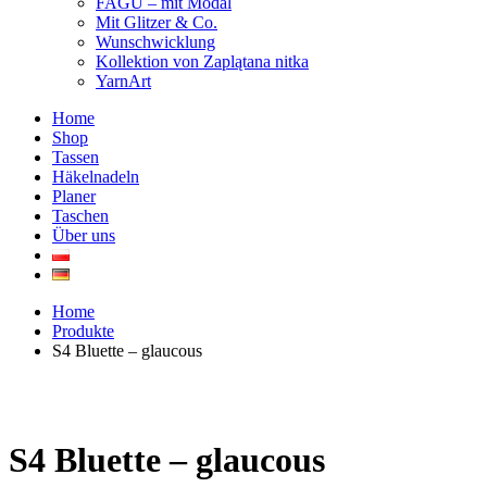
FAGU – mit Modal
Mit Glitzer & Co.
Wunschwicklung
Kollektion von Zaplątana nitka
YarnArt
Home
Shop
Tassen
Häkelnadeln
Planer
Taschen
Über uns
Home
Produkte
S4 Bluette – glaucous
S4 Bluette – glaucous