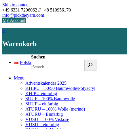
Skip to content
+49 6331 7296062 // +48 510956170
info@picktheyarn.com
My Account
0
Warenkorb
Suchen
Polski
Menu
Adventskalender 2025
KHIPU – 50/50 Baumwolle/Polyacryl
KHIPU einfarbig
SUUF – 100% Baumwolle
SUUF – einfarbig
ATURU – 100% Wolle (merino)
ATURU – Einfarbig
VUSU – 100% Viskose
VUSU – einfarbig