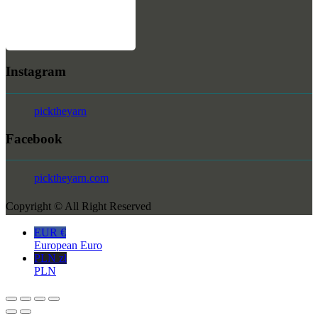
Instagram
picktheyarn
Facebook
picktheyarn.com
Copyright © All Right Reserved
EUR €
European Euro
PLN zł
PLN