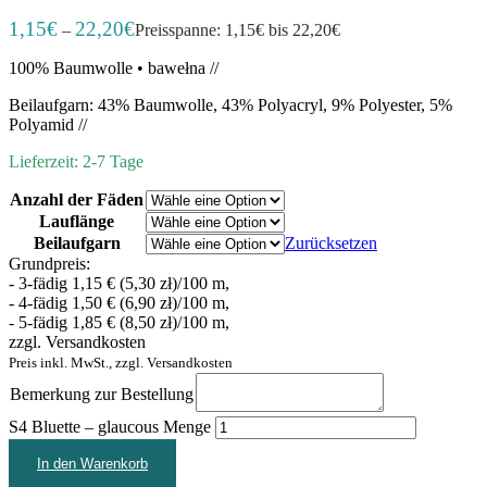
1,15
€
22,20
€
–
Preisspanne: 1,15€ bis 22,20€
100% Baumwolle • bawełna //
Beilaufgarn: 43% Baumwolle, 43% Polyacryl, 9% Polyester, 5%
Polyamid //
Lieferzeit: 2-7 Tage
Anzahl der Fäden
Lauflänge
Beilaufgarn
Zurücksetzen
Grundpreis:
- 3-fädig 1,15 € (5,30 zł)/100 m,
- 4-fädig 1,50 € (6,90 zł)/100 m,
- 5-fädig 1,85 € (8,50 zł)/100 m,
zzgl. Versandkosten
Preis inkl. MwSt., zzgl. Versandkosten
Bemerkung zur Bestellung
S4 Bluette – glaucous Menge
In den Warenkorb