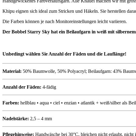
Handgewickeltes Farbverlaufsgarn. Alle Knäuel machen wir mit grosser
Khipu eignen sich ideal zum Stricken und Häkeln. Sie herstellen da
Die Farben können je nach Monitoreinstellungen leicht variieren.
Der Bobbel Starry Sky hat ein Beilaufgarn in weiß mit silbernem
Unbedingt wählen Sie Anzahl der F
äden und
die Lauflänge!
Material:
50% Baumwolle, 50% Polyacryl; Beilaufgarn: 43% Baumwo
Anzahl der Fäden:
4-fädig
Farben:
hellblau • aqua • ciel • enzian • atlantik + weiß/silber als Be
Nadelstärke:
2,5 – 4 mm
Pflegehinweise:
Handwäsche bei 30°C, bleichen nicht erlaubt, nicht 