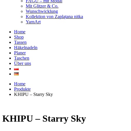
FAGU – mit Modal
Mit Glitzer & Co.
Wunschwicklung
Kollektion von Zaplątana nitka
YarnArt
Home
Shop
Tassen
Häkelnadeln
Planer
Taschen
Über uns
Home
Produkte
KHIPU – Starry Sky
KHIPU – Starry Sky