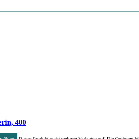
rin, 400
 wählen
Dieses Produkt weist mehrere Varianten auf. Die Optionen k