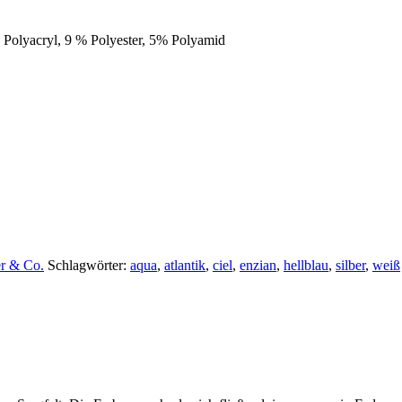
olyacryl, 9 % Polyester, 5% Polyamid
er & Co.
Schlagwörter:
aqua
,
atlantik
,
ciel
,
enzian
,
hellblau
,
silber
,
weiß