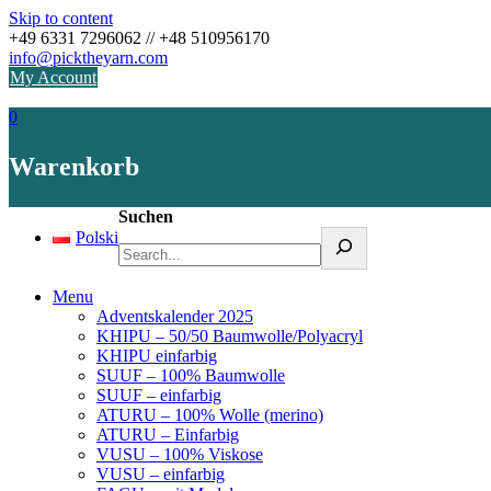
Skip to content
+49 6331 7296062 // +48 510956170
info@picktheyarn.com
My Account
0
Warenkorb
Suchen
Polski
Menu
Adventskalender 2025
KHIPU – 50/50 Baumwolle/Polyacryl
KHIPU einfarbig
SUUF – 100% Baumwolle
SUUF – einfarbig
ATURU – 100% Wolle (merino)
ATURU – Einfarbig
VUSU – 100% Viskose
VUSU – einfarbig