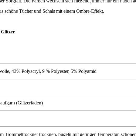
 Sorgfalt. Die Farben wechseln sich fließend, immer nur ein Faden auf
raus schöne Tücher und Schals mit einem Ombre-Effekt.
 Glitzer
lle, 43% Polyacryl, 9 % Polyester, 5% Polyamid
ilaufgarn (Glitzerfaden)
im Trommeltrockner trocknen, bügeln mit geringer Temperatur, schonend