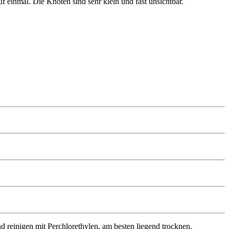
 einmal. Die Knoten sind sehr klein und fast unsichtbar.
 reinigen mit Perchlorethylen, am besten liegend trocknen.