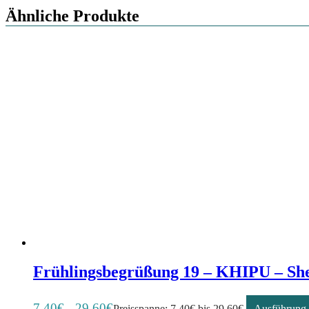
Ähnliche Produkte
Frühlingsbegrüßung 19 – KHIPU – She
7,40
€
29,60
€
–
Preisspanne: 7,40€ bis 29,60€
Ausführung