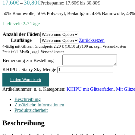
17,60
€
30,80
€
–
Preisspanne: 17,60€ bis 30,80€
50% Baumwolle, 50% Polyacryl; Beilaufgarn: 43% Baumwolle, 43% P
Lieferzeit: 2-7 Tage
Anzahl der Fäden
Lauflänge
Zurücksetzen
4-fädig mit Glitzer: Grundpreis 2,20 € (10,10 zł)/100 m, zzgl. Versandkosten
Preis inkl. MwSt., zzgl. Versandkosten
Bemerkung zur Bestellung
KHIPU - Starry Sky Menge
In den Warenkorb
Artikelnummer:
n. a.
Kategorien:
KHIPU mit Glitzerfaden
,
Mit Glitz
Beschreibung
Zusätzliche Informationen
Produktsicherheit
Beschreibung