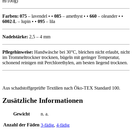
m/100g)
Farben:
075
– lavendel • •
085
– amethyst • •
660
– oleander • •
6002-L
– lupin • •
095
– lila
Nadelstärke:
2,5 – 4 mm
Pflegehinweise:
Handwäsche bei 30°C, bleichen nicht erlaubt, nicht
im Trommeltrockner trocknen, bügeln mit geringer Temperatur,
schonend reinigen mit Perchlorethylen, am besten liegend trocknen.
Aus schadstoffgeprüfte Textilien nach Öko-TEX Standard 100.
Zusätzliche Informationen
Gewicht
n. a.
Anzahl der Fäden
3-fädig
,
4-fädig