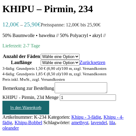
KHIPU – Pirmin, 234
12,00
€
25,90
€
–
Preisspanne: 12,00€ bis 25,90€
50% Baumwolle • bawełna // 50% Polyacryl • akryl //
Lieferzeit: 2-7 Tage
Anzahl der Fäden
Lauflänge
Zurücksetzen
3-fädig: Grundpreis 1,50 € (6,90 zł)/100 m, zzgl. Versandkosten
4-fädig: Grundpreis 1,85 € (8,50 zł)/100 m, zzgl. Versandkosten
Preis inkl. MwSt., zzgl. Versandkosten
Bemerkung zur Bestellung
KHIPU - Pirmin, 234 Menge
In den Warenkorb
Artikelnummer:
K-234
Kategorien:
Khipu - 3-fädig
,
Khipu - 4-
fädig
,
Khipu-Bobbel
Schlagwörter:
amethyst
,
lavendel
,
lila
,
oleander