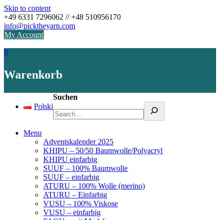
Skip to content
+49 6331 7296062 // +48 510956170
info@picktheyarn.com
My Account
0
Warenkorb
Suchen
Polski
Menu
Adventskalender 2025
KHIPU – 50/50 Baumwolle/Polyacryl
KHIPU einfarbig
SUUF – 100% Baumwolle
SUUF – einfarbig
ATURU – 100% Wolle (merino)
ATURU – Einfarbig
VUSU – 100% Viskose
VUSU – einfarbig