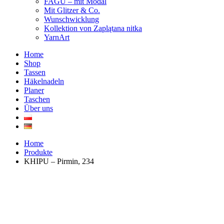
FAGU – mit Modal
Mit Glitzer & Co.
Wunschwicklung
Kollektion von Zaplątana nitka
YarnArt
Home
Shop
Tassen
Häkelnadeln
Planer
Taschen
Über uns
Home
Produkte
KHIPU – Pirmin, 234