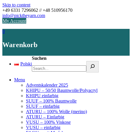
Skip to content
+49 6331 7296062 // +48 510956170
info@picktheyarn.com
My Account
0
Warenkorb
Suchen
Polski
Menu
Adventskalender 2025
KHIPU – 50/50 Baumwolle/Polyacryl
KHIPU einfarbig
SUUF – 100% Baumwolle
SUUF – einfarbig
ATURU – 100% Wolle (merino)
ATURU – Einfarbig
VUSU – 100% Viskose
VUSU – einfarbig