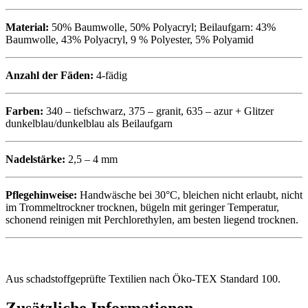
Material:
50% Baumwolle, 50% Polyacryl; Beilaufgarn: 43%
Baumwolle, 43% Polyacryl, 9 % Polyester, 5% Polyamid
Anzahl der Fäden:
4-fädig
Farben:
340 – tiefschwarz, 375 – granit, 635 – azur + Glitzer
dunkelblau/dunkelblau als Beilaufgarn
Nadelstärke:
2,5 – 4 mm
Pflegehinweise:
Handwäsche bei 30°C, bleichen nicht erlaubt, nicht
im Trommeltrockner trocknen, bügeln mit geringer Temperatur,
schonend reinigen mit Perchlorethylen, am besten liegend trocknen.
Aus schadstoffgeprüfte Textilien nach Öko-TEX Standard 100.
Zusätzliche Informationen