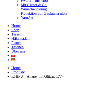
FAGU – mit Modal
Mit Glitzer & Co.
Wunschwicklung
Kollektion von Zaplątana nitka
YarnArt
Home
Shop
Tassen
Häkelnadeln
Planer
Taschen
Über uns
Home
Produkte
KHIPU – Agape, mit Glitzer, 177+