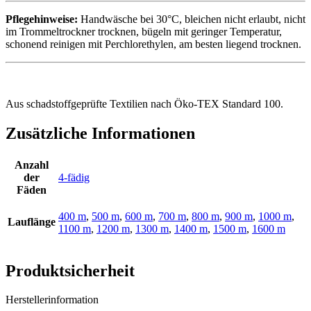
Pflegehinweise:
Handwäsche bei 30°C, bleichen nicht erlaubt, nicht
im Trommeltrockner trocknen, bügeln mit geringer Temperatur,
schonend reinigen mit Perchlorethylen, am besten liegend trocknen.
Aus schadstoffgeprüfte Textilien nach Öko-TEX Standard 100.
Zusätzliche Informationen
Anzahl
der
4-fädig
Fäden
400 m
,
500 m
,
600 m
,
700 m
,
800 m
,
900 m
,
1000 m
,
Lauflänge
1100 m
,
1200 m
,
1300 m
,
1400 m
,
1500 m
,
1600 m
Produktsicherheit
Herstellerinformation