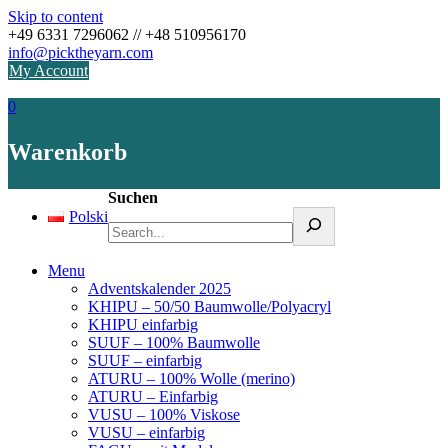
Skip to content
+49 6331 7296062 // +48 510956170
info@picktheyarn.com
My Account
0
Warenkorb
Suchen
Polski
Menu
Adventskalender 2025
KHIPU – 50/50 Baumwolle/Polyacryl
KHIPU einfarbig
SUUF – 100% Baumwolle
SUUF – einfarbig
ATURU – 100% Wolle (merino)
ATURU – Einfarbig
VUSU – 100% Viskose
VUSU – einfarbig