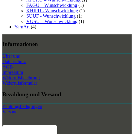
FAGU – Wunschwicklung
(1)
KHIPU - Wunschwicklung
(1)
SUUF - Wunschwicklung
(1)
VUSU – Wunschwicklung
(1)
YarnArt
(4)
Informationen
Über uns
Datenschutz
AGB
Impressum
Widerrufsbelehrung
Widerrufsformular
Bezahlung und Versand
Zahlungsbedigungen
Versand