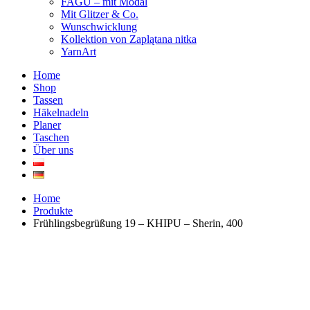
FAGU – mit Modal
Mit Glitzer & Co.
Wunschwicklung
Kollektion von Zaplątana nitka
YarnArt
Home
Shop
Tassen
Häkelnadeln
Planer
Taschen
Über uns
Home
Produkte
Frühlingsbegrüßung 19 – KHIPU – Sherin, 400