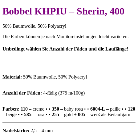
Bobbel KHPIU – Sherin, 400
50% Baumwolle, 50% Polyacryl
Die Farben können je nach Monitoreinstellungen leicht variieren.
Unbedingt wählen Sie Anzahl der F
äden und
die Lauflänge!
Material:
50% Baumwolle, 50% Polyacryl
Anzahl der Fäden:
4-fädig (375 m/100g)
Farben:
110
– creme • •
350
– baby rosa • •
6004-L
– paille • •
120
– beige • •
585
– rosa • •
255
– gold +
005
– weiß als Beilaufgarn
Nadelstärke:
2,5 – 4 mm