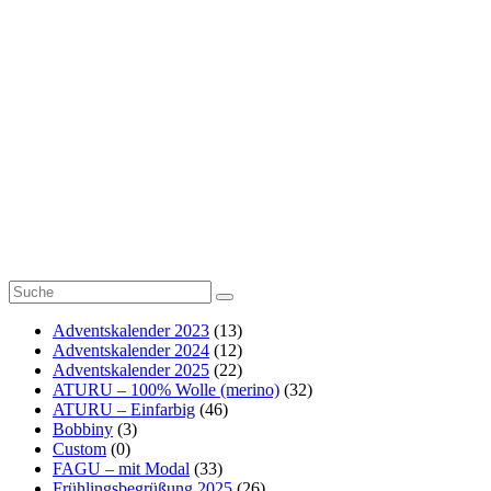
SUUF - 100%
Baumwolle
55
KHIPU mit
Noppen
6
Outlet
1
Adventskalender 2023
(13)
Adventskalender 2024
(12)
Adventskalender 2025
(22)
ATURU – 100% Wolle (merino)
(32)
ATURU – Einfarbig
(46)
Bobbiny
(3)
Custom
(0)
FAGU – mit Modal
(33)
Frühlingsbegrüßung 2025
(26)