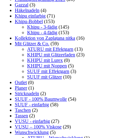
Gazzal
(3)
Häkelnadeln
(4)
Khipu einfarbig
(71)
Khipu-Bobbel
(153)
Khipu - 3-fädig
(145)
Khipu - 4-fädig
(153)
Kollektion von Zaplątana nitka
(16)
Mit Glitzer & Co.
(59)
ATURU mit Effektgarn
(13)
KHIPU mit Glitzerfaden
(23)
KHIPU mit Lurex
(0)
KHIPU mit Noppen
(5)
SUUF mit Effektgarn
(3)
SUUF mit Glitzer
(10)
Outlet
(0)
Planer
(1)
Stricknadeln
(2)
SUUF - 100% Baumwolle
(54)
SUUF - einfarbig
(58)
Taschen
(2)
Tassen
(2)
VUSU - einfarbig
(27)
VUSU – 100% Viskose
(29)
Wunschwicklung
(5)
ATURU – Wunschwicklung
(1)