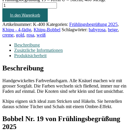
In den Warenkorb
Artikelnummer:
K-400
Kategorien:
Frühlingsbegrüßung 2025
,
Khipu - 4-fädig
,
Khipu-Bobbel
Schlagwörter:
babyrosa
,
beige
,
creme
,
gold
,
rosa
,
weiß
Beschreibung
Zusätzliche Informationen
Produktsicherheit
Beschreibung
Handgewickeltes Farbverlaufsgarn. Alle Knäuel machen wir mit
grosser Sorgfalt. Die Farben wechseln sich fließend, immer nur ein
Faden auf einmal. Die Knoten sind sehr klein und fast unsichtbar.
Khipu eignen sich ideal zum Stricken und Häkeln. Sie herstellen
daraus schöne Tücher und Schals mit einem Ombre-Effekt.
Bobbel Nr. 19 von Frühlingsbegrüßung
2025