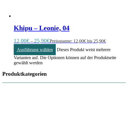
Khipu – Leonie, 04
12,00
€
25,90
€
–
Preisspanne: 12,00€ bis 25,90€
Ausführung wählen
Dieses Produkt weist mehrere
Varianten auf. Die Optionen können auf der Produktseite
gewählt werden
Produktkategorien
Häkelnadeln
5
Tassen
3