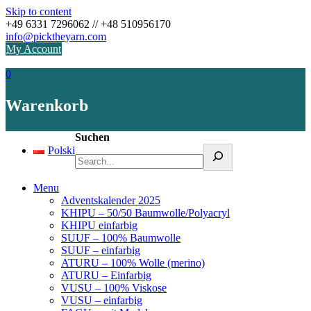
Skip to content
+49 6331 7296062 // +48 510956170
info@picktheyarn.com
My Account
0
Warenkorb
Suchen
Polski
Menu
Adventskalender 2025
KHIPU – 50/50 Baumwolle/Polyacryl
KHIPU einfarbig
SUUF – 100% Baumwolle
SUUF – einfarbig
ATURU – 100% Wolle (merino)
ATURU – Einfarbig
VUSU – 100% Viskose
VUSU – einfarbig