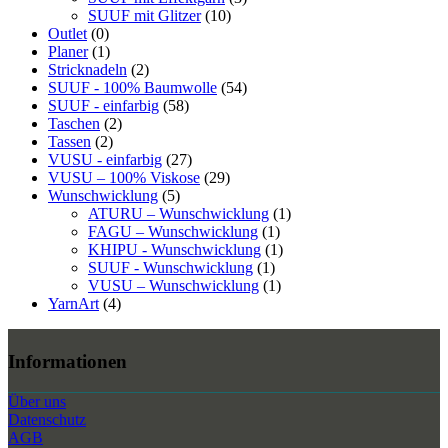
SUUF mit Glitzer
(10)
Outlet
(0)
Planer
(1)
Stricknadeln
(2)
SUUF - 100% Baumwolle
(54)
SUUF - einfarbig
(58)
Taschen
(2)
Tassen
(2)
VUSU - einfarbig
(27)
VUSU – 100% Viskose
(29)
Wunschwicklung
(5)
ATURU – Wunschwicklung
(1)
FAGU – Wunschwicklung
(1)
KHIPU - Wunschwicklung
(1)
SUUF - Wunschwicklung
(1)
VUSU – Wunschwicklung
(1)
YarnArt
(4)
Informationen
Über uns
Datenschutz
AGB