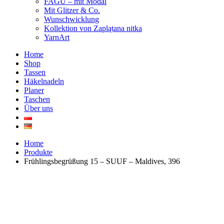
FAGU – mit Modal
Mit Glitzer & Co.
Wunschwicklung
Kollektion von Zaplątana nitka
YarnArt
Home
Shop
Tassen
Häkelnadeln
Planer
Taschen
Über uns
Home
Produkte
Frühlingsbegrüßung 15 – SUUF – Maldives, 396