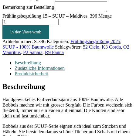
Bemerkung zur Bestellung
Frühlingsbegrüßung 15 – SUUF – Maldives, 396 Menge
In den Warenkorb
Artikelnummer:
S-396
Kategorien:
Frühlingsbegrüßung 2025
,
SUUF - 100% Baumwolle
Schlagwörter:
52 Cielo
,
K3 Corda
,
O2
Mauritius
,
P2 Sahara
,
R9 Panna
Beschreibung
Zusätzliche Informationen
Produktsicherheit
Beschreibung
Handgewickeltes Farbverlaufsgarn aus 100% Baumwolle. Alle
Bobbels machen wir mit grosser Sorgfalt. Die Farben wechseln sich
fließend, immer nur ein Faden auf einmal. Die Knoten sind sehr
klein und fast unsichtbar.
Bobbels aus der SUUF-Serie eignen sich ideal zum Stricken und
Häkeln. Sie herstellen daraus schöne Tücher und Schals mit einem