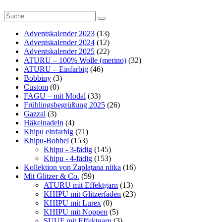
1
Adventskalender 2023
(13)
Adventskalender 2024
(12)
Adventskalender 2025
(22)
ATURU – 100% Wolle (merino)
(32)
ATURU – Einfarbig
(46)
Bobbiny
(3)
Custom
(0)
FAGU – mit Modal
(33)
Frühlingsbegrüßung 2025
(26)
Gazzal
(3)
Häkelnadeln
(4)
Khipu einfarbig
(71)
Khipu-Bobbel
(153)
Khipu - 3-fädig
(145)
Khipu - 4-fädig
(153)
Kollektion von Zaplątana nitka
(16)
Mit Glitzer & Co.
(59)
ATURU mit Effektgarn
(13)
KHIPU mit Glitzerfaden
(23)
KHIPU mit Lurex
(0)
KHIPU mit Noppen
(5)
SUUF mit Effektgarn
(3)