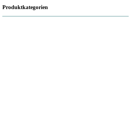
Produktkategorien
Häkelnadeln
5
Tassen
3
Khipu-Bobbel
154
Wunschwicklung
1
ATURU – 100%
wełna (merino)