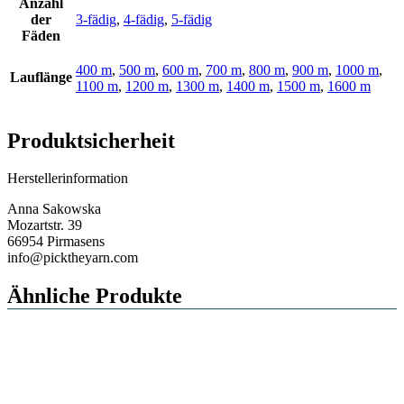
Anzahl
der
3-fädig
,
4-fädig
,
5-fädig
Fäden
400 m
,
500 m
,
600 m
,
700 m
,
800 m
,
900 m
,
1000 m
,
Lauflänge
1100 m
,
1200 m
,
1300 m
,
1400 m
,
1500 m
,
1600 m
Produktsicherheit
Herstellerinformation
Anna Sakowska
Mozartstr. 39
66954 Pirmasens
info@picktheyarn.com
Ähnliche Produkte