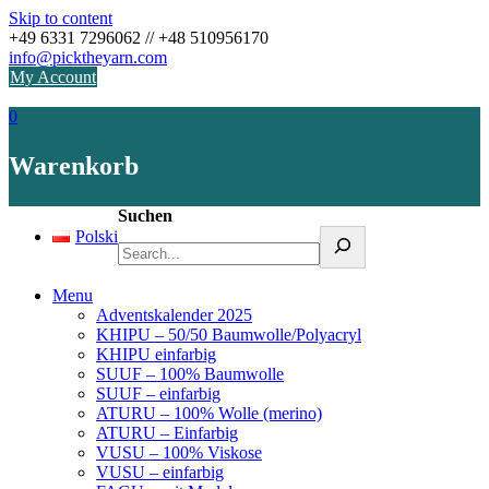
Skip to content
+49 6331 7296062 // +48 510956170
info@picktheyarn.com
My Account
0
Warenkorb
Suchen
Polski
Menu
Adventskalender 2025
KHIPU – 50/50 Baumwolle/Polyacryl
KHIPU einfarbig
SUUF – 100% Baumwolle
SUUF – einfarbig
ATURU – 100% Wolle (merino)
ATURU – Einfarbig
VUSU – 100% Viskose
VUSU – einfarbig