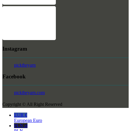
Instagram
picktheyarn
Facebook
picktheyarn.com
Copyright © All Right Reserved
EUR €
European Euro
PLN zł
PLN