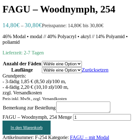
FAGU – Woodnymph, 254
14,80
€
30,80
€
–
Preisspanne: 14,80€ bis 30,80€
46% Modal • modal // 40% Polyacryl • akryl // 14% Polyamid •
poliamid
Lieferzeit: 2-7 Tagen
Anzahl der Fäden
Lauflänge
Zurücksetzen
Grundpreis:
- 3-fädig 1,85 € (8,50 zł)/100 m,
- 4-fädig 2,20 € (10,10 zł)/100 m,
zzgl. Versandkosten
Preis inkl. MwSt., zzgl. Versandkosten
Bemerkung zur Bestellung
FAGU – Woodnymph, 254 Menge
In den Warenkorb
Artikelnummer:
F-254
Kategorie:
FAGU – mit Modal