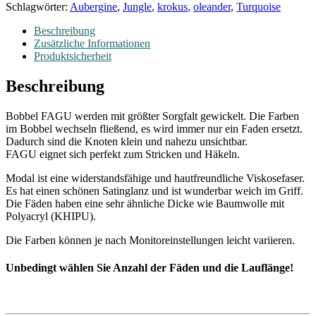
Schlagwörter:
Aubergine
,
Jungle
,
krokus
,
oleander
,
Turquoise
Beschreibung
Zusätzliche Informationen
Produktsicherheit
Beschreibung
Bobbel FAGU werden mit größter Sorgfalt gewickelt. Die Farben
im Bobbel wechseln fließend, es wird immer nur ein Faden ersetzt.
Dadurch sind die Knoten klein und nahezu unsichtbar.
FAGU eignet sich perfekt zum Stricken und Häkeln.
Modal ist eine widerstandsfähige und hautfreundliche Viskosefaser.
Es hat einen schönen Satinglanz und ist wunderbar weich im Griff.
Die Fäden haben eine sehr ähnliche Dicke wie Baumwolle mit
Polyacryl (KHIPU).
Die Farben können je nach Monitoreinstellungen leicht variieren.
Unbedingt wählen Sie Anzahl der F
äden und
die Lauflänge!