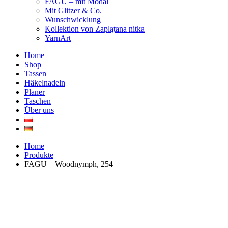
FAGU – mit Modal
Mit Glitzer & Co.
Wunschwicklung
Kollektion von Zaplątana nitka
YarnArt
Home
Shop
Tassen
Häkelnadeln
Planer
Taschen
Über uns
Home
Produkte
FAGU – Woodnymph, 254