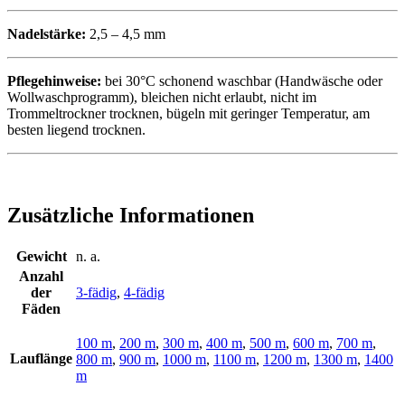
Nadelstärke:
2,5 – 4,5 mm
Pflegehinweise:
bei 30°C schonend waschbar (Handwäsche oder
Wollwaschprogramm), bleichen nicht erlaubt, nicht im
Trommeltrockner trocknen, bügeln mit geringer Temperatur, am
besten liegend trocknen.
Zusätzliche Informationen
Gewicht
n. a.
Anzahl
der
3-fädig
,
4-fädig
Fäden
100 m
,
200 m
,
300 m
,
400 m
,
500 m
,
600 m
,
700 m
,
Lauflänge
800 m
,
900 m
,
1000 m
,
1100 m
,
1200 m
,
1300 m
,
1400
m