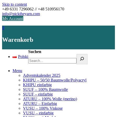
Skip to content
+49 6331 7296062 // +48 510956170
info@picktheyarn.com
My Account
0
Warenkorb
Suchen
Polski
Menu
Adventskalender 2025
KHIPU – 50/50 Baumwolle/Polyacryl
KHIPU einfarbig
SUUF – 100% Baumwolle
SUUF – einfarbig
ATURU – 100% Wolle (merino)
ATURU – Einfarbig
VUSU – 100% Viskose
VUSU – einfarbig