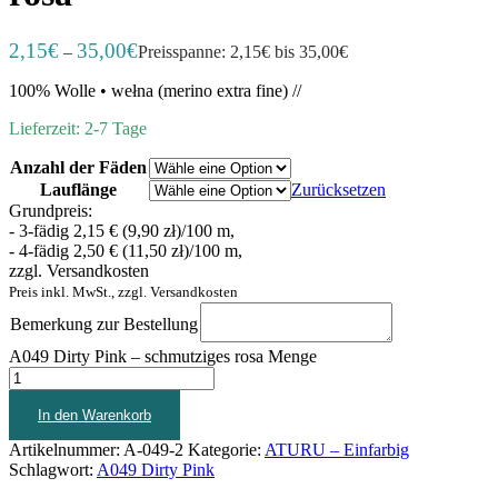
2,15
€
35,00
€
–
Preisspanne: 2,15€ bis 35,00€
100% Wolle • wełna (merino extra fine) //
Lieferzeit: 2-7 Tage
Anzahl der Fäden
Lauflänge
Zurücksetzen
Grundpreis:
- 3-fädig 2,15 € (9,90 zł)/100 m,
- 4-fädig 2,50 € (11,50 zł)/100 m,
zzgl. Versandkosten
Preis inkl. MwSt., zzgl. Versandkosten
Bemerkung zur Bestellung
A049 Dirty Pink – schmutziges rosa Menge
In den Warenkorb
Artikelnummer:
A-049-2
Kategorie:
ATURU – Einfarbig
Schlagwort:
A049 Dirty Pink