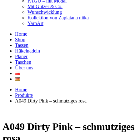
FAGU – mit Modal
Mit Glitzer & Co.
Wunschwicklung
Kollektion von Zaplątana nitka
YarnArt
Home
Shop
Tassen
Häkelnadeln
Planer
Taschen
Über uns
Home
Produkte
A049 Dirty Pink – schmutziges rosa
A049 Dirty Pink – schmutziges
rosa