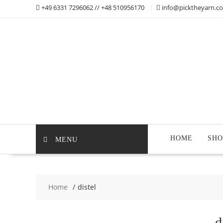
Skip
+49 6331 7296062 // +48 510956170
info@picktheyarn.c
to
content
HOME
SHO
MENU
Home
distel
d