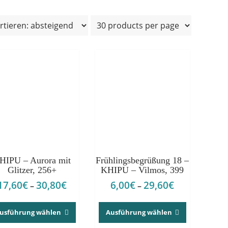
HIPU – Aurora mit
Frühlingsbegrüßung 18 –
Glitzer, 256+
KHIPU – Vilmos, 399
17,60
€
30,80
€
6,00
€
29,60
€
e:
Preisspanne:
Preisspanne:
–
–
17,60€
6,00€
Dieses
Dieses
bis
bis
Produkt
Produkt
usführung wählen
Ausführung wählen
30,80€
29,60€
weist
weist