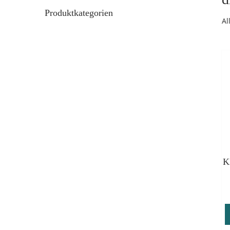
Produktkategorien
Al
Häkelnadeln
Tassen
5
3
K
Khipu-Bobbel
Wunschwicklung
154
1