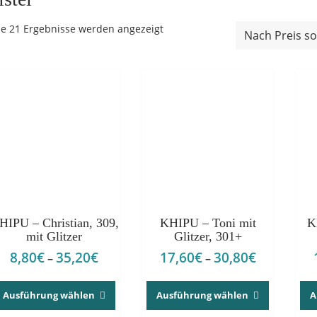
Nach
le 21 Ergebnisse werden angezeigt
Preis
sortiert:
absteigend
HIPU – Christian, 309,
KHIPU – Toni mit
K
mit Glitzer
Glitzer, 301+
8,80
€
35,20
€
17,60
€
30,80
€
Preisspanne:
Preisspann
–
–
8,80€
17,60€
Dieses
Dieses
bis
bis
Produkt
Produkt
Ausführung wählen
Ausführung wählen
A
35,20€
30,80€
weist
weist