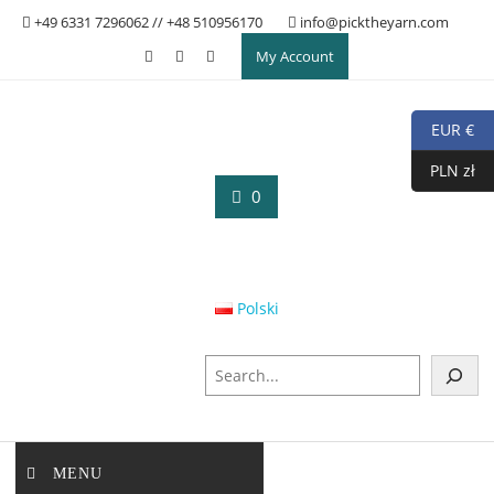
Skip
+49 6331 7296062 // +48 510956170
info@picktheyarn.com
to
My Account
content
EUR €
PLN zł
0
Polski
S
u
c
h
e
MENU
n