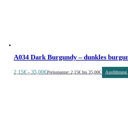
A034 Dark Burgundy – dunkles burgu
2,15
€
35,00
€
–
Preisspanne: 2,15€ bis 35,00€
Ausführung