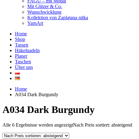
FAGU – mit Modal
Mit Glitzer & Co.
Wunschwicklung
Kollektion von Zaplątana nitka
YarnArt
Home
Shop
Tassen
Häkelnadeln
Planer
Taschen
Über uns
Home
A034 Dark Burgundy
A034 Dark Burgundy
Alle 6 Ergebnisse werden angezeigt
Nach Preis sortiert: absteigend