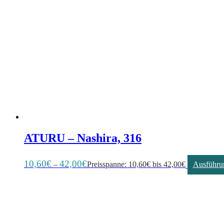
ATURU – Nashira, 316
10,60
€
42,00
€
–
Preisspanne: 10,60€ bis 42,00€
Ausführu