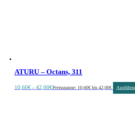
ATURU – Octans, 311
10,60
€
42,00
€
–
Preisspanne: 10,60€ bis 42,00€
Ausführu