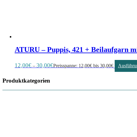
ATURU – Puppis, 421 + Beilaufgarn mi
12,00
€
30,00
€
–
Preisspanne: 12,00€ bis 30,00€
Ausführu
Produktkategorien
Häkelnadeln
5
Tassen
3