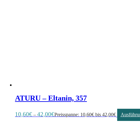
ATURU – Eltanin, 357
10,60
€
42,00
€
–
Preisspanne: 10,60€ bis 42,00€
Ausführu