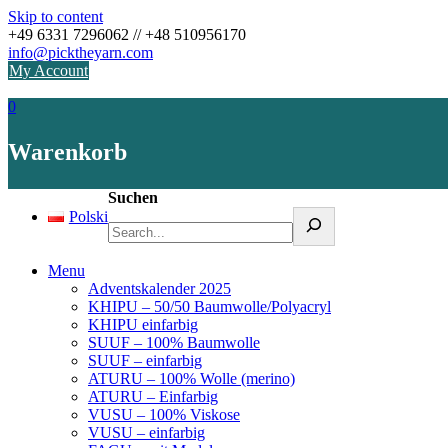
Skip to content
+49 6331 7296062 // +48 510956170
info@picktheyarn.com
My Account
0
Warenkorb
Suchen
Polski
Menu
Adventskalender 2025
KHIPU – 50/50 Baumwolle/Polyacryl
KHIPU einfarbig
SUUF – 100% Baumwolle
SUUF – einfarbig
ATURU – 100% Wolle (merino)
ATURU – Einfarbig
VUSU – 100% Viskose
VUSU – einfarbig